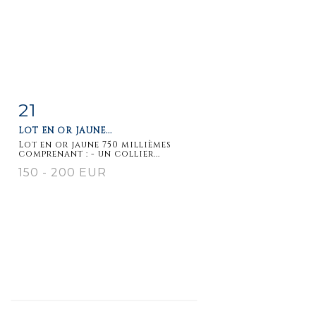
21
Fiche
Zoom
LOT EN OR JAUNE...
détaillée
Lot en or jaune 750 millièmes
comprenant : - un collier...
150 - 200 EUR