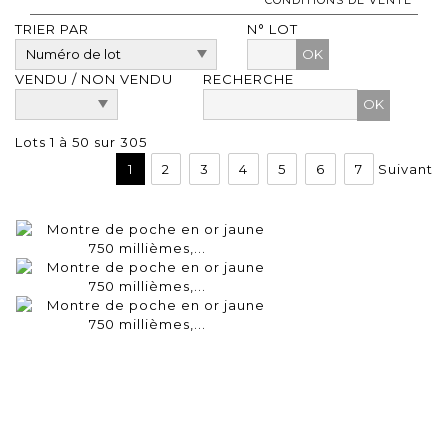
TRIER PAR
N° LOT
OK
VENDU / NON VENDU
RECHERCHE
Lots 1 à 50 sur 305
1
2
3
4
5
6
7
Suivant