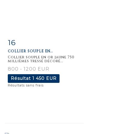
16
Fiche
Zoom
COLLIER SOUPLE EN...
détaillée
Collier souple en or jaune 750
millièmes tressé décoré...
800 - 1200 EUR
Résultat
1 450 EUR
Résultats sans frais