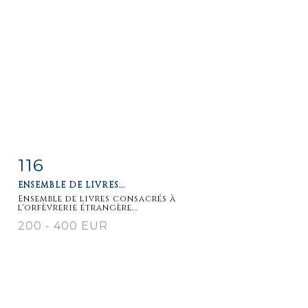
116
Fiche
Zoom
ENSEMBLE DE LIVRES...
détaillée
Ensemble de livres consacrés à
l'orfèvrerie étrangère...
200 - 400 EUR