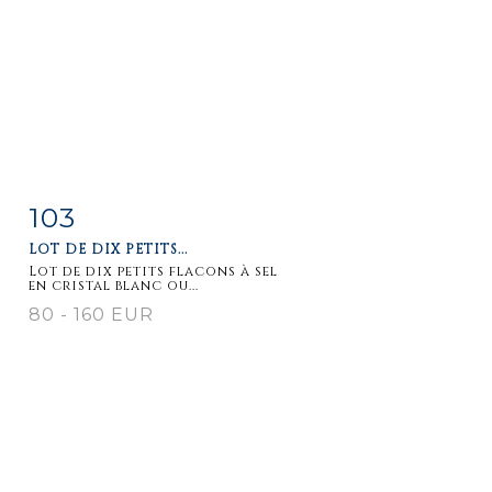
103
Fiche
Zoom
LOT DE DIX PETITS...
détaillée
Lot de dix petits flacons à sel
en cristal blanc ou...
80 - 160 EUR