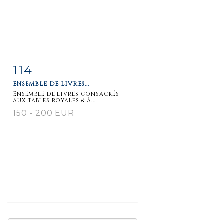
114
Fiche
Zoom
ENSEMBLE DE LIVRES...
détaillée
Ensemble de livres consacrés
aux tables royales & à...
150 - 200 EUR