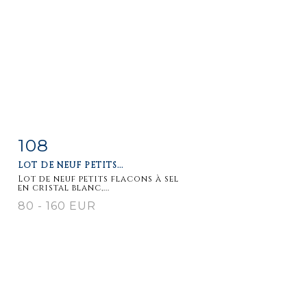
108
Fiche
Zoom
LOT DE NEUF PETITS...
détaillée
Lot de neuf petits flacons à sel
en cristal blanc,...
80 - 160 EUR