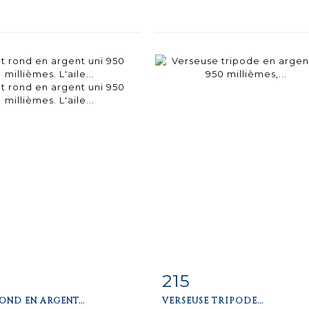
215
iche
Zoom
Fiche
Zoo
OND EN ARGENT...
VERSEUSE TRIPODE...
aillée
détaillée