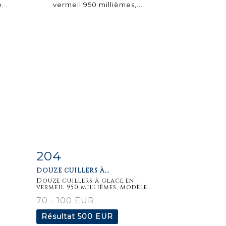
204
m
Fiche
Zoom
DOUZE CUILLERS À...
détaillée
Douze cuillers à glace en
vermeil 950 millièmes, modèle...
70 - 100 EUR
Résultat
500 EUR