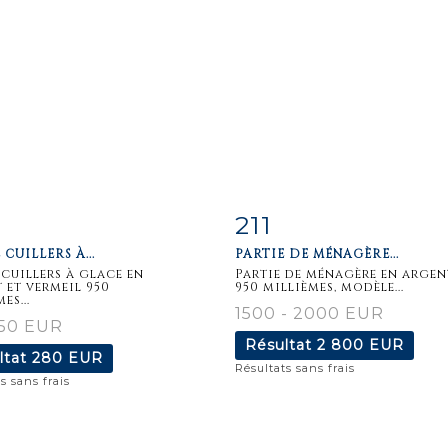
211
iche
Zoom
Fiche
Zoo
CUILLERS À...
PARTIE DE MÉNAGÈRE...
aillée
détaillée
cuillers à glace en
Partie de ménagère en argen
 et vermeil 950
950 millièmes, modèle...
es...
1500 - 2000 EUR
150 EUR
Résultat
2 800 EUR
ltat
280 EUR
Résultats sans frais
s sans frais