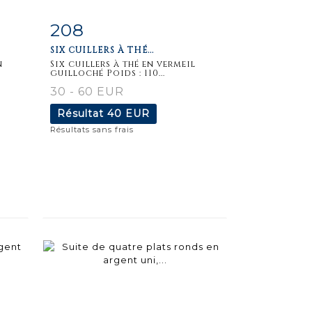
208
m
Fiche
Zoom
SIX CUILLERS À THÉ...
détaillée
n
Six cuillers à thé en vermeil
guilloché Poids : 110...
30 - 60 EUR
Résultat
40 EUR
Résultats sans frais