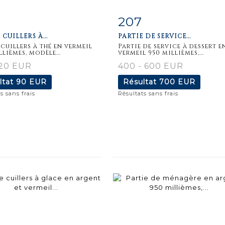
207
iche
Zoom
Fiche
Zoo
CUILLERS À...
PARTIE DE SERVICE...
aillée
détaillée
cuillers à thé en vermeil
Partie de service à dessert e
lièmes, modèle...
vermeil 950 millièmes,...
120 EUR
400 - 600 EUR
ltat
90 EUR
Résultat
700 EUR
s sans frais
Résultats sans frais