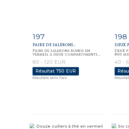
197
198
Fiche
Zoom
F
PAIRE DE SALERONS...
DEUX P
détaillée
dét
Paire de salerons ronds en
Deux p
vermeil à deux compartiments,...
800 mil
80 - 120 EUR
40 - 
Résultat
750 EUR
Résu
Résultats sans frais
Résultat