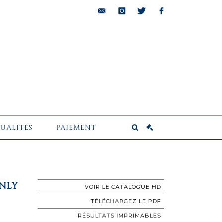
bids@pescheteau-
instagram
twitter
facebook
badin.com
UALITÉS
PAIEMENT
ONLY
VOIR LE CATALOGUE HD
TÉLÉCHARGEZ LE PDF
RÉSULTATS IMPRIMABLES