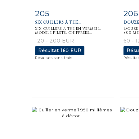
205
206
Fiche
Zoom
F
SIX CUILLERS À THÉ...
DOUZE 
détaillée
dét
Six cuillers à thé en vermeil,
Douze 
modèle filets, chiffrées...
800 mil
120 - 200 EUR
60 - 
Résultat
160 EUR
Résu
Résultats sans frais
Résultat