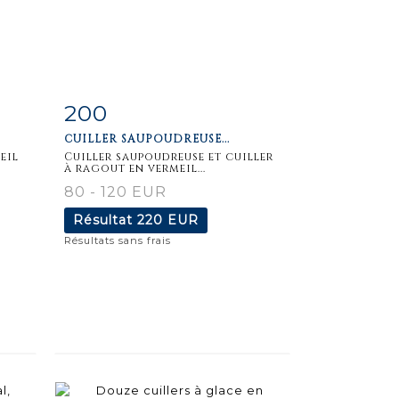
200
m
Fiche
Zoom
CUILLER SAUPOUDREUSE...
détaillée
eil
Cuiller saupoudreuse et cuiller
à ragout en vermeil...
80 - 120 EUR
Résultat
220 EUR
Résultats sans frais