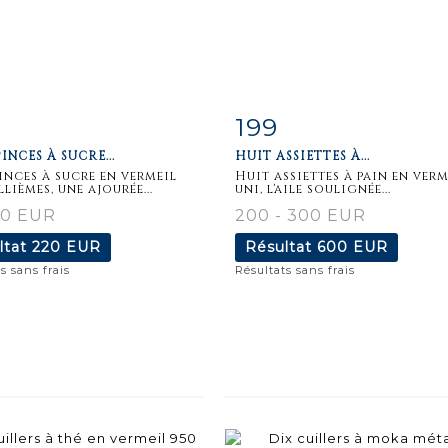
199
iche
Zoom
Fiche
Zoo
INCES À SUCRE...
HUIT ASSIETTES À...
aillée
détaillée
inces à sucre en vermeil
Huit assiettes à pain en verm
lièmes, une ajourée...
uni, l'aile soulignée...
60 EUR
200 - 300 EUR
ltat
220 EUR
Résultat
600 EUR
s sans frais
Résultats sans frais