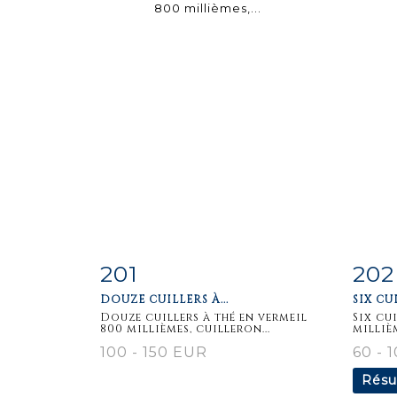
201
202
Fiche
Zoom
F
DOUZE CUILLERS À...
SIX CUI
détaillée
dét
Douze cuillers à thé en vermeil
Six cu
800 millièmes, cuilleron...
millièm
100 - 150 EUR
60 - 
Résu