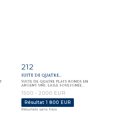
212
m
Fiche
Zoom
SUITE DE QUATRE...
détaillée
t
Suite de quatre plats ronds en
argent uni, l'aile soulignée...
1500 - 2000 EUR
Résultat
1 800 EUR
Résultats sans frais