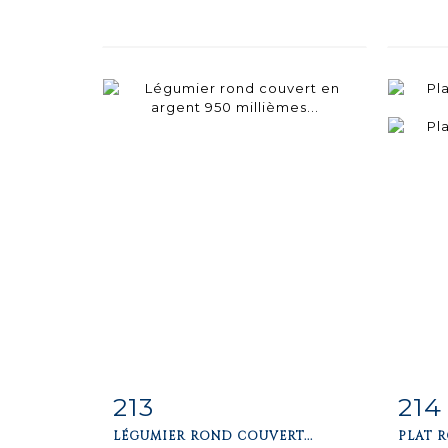
213
214
Fiche
Zoom
F
LÉGUMIER ROND COUVERT...
PLAT R
détaillée
dét