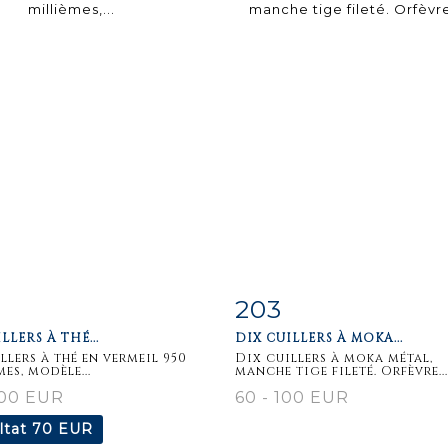
203
iche
Zoom
Fiche
Zoo
LLERS À THÉ...
DIX CUILLERS À MOKA...
aillée
détaillée
illers à thé en vermeil 950
Dix cuillers à moka métal,
es, modèle...
manche tige fileté. Orfèvre...
100 EUR
60 - 100 EUR
ltat
70 EUR