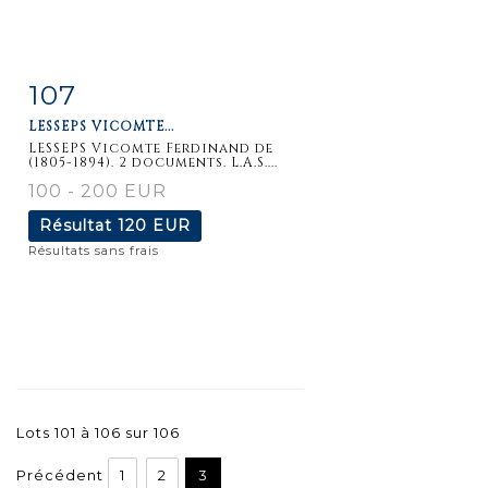
107
Fiche
Zoom
LESSEPS VICOMTE...
détaillée
LESSEPS Vicomte Ferdinand de
(1805-1894). 2 documents. L.A.S....
100 - 200 EUR
Résultat
120 EUR
Résultats sans frais
Lots 101 à 106 sur 106
Précédent
1
2
3