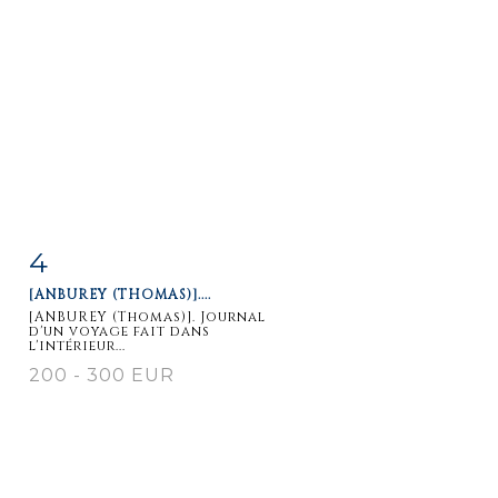
4
Fiche
Zoom
[ANBUREY (THOMAS)]....
détaillée
[ANBUREY (Thomas)]. Journal
d'un voyage fait dans
l'intérieur...
200 - 300 EUR