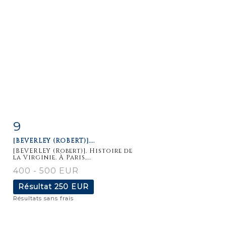
9
Fiche
Zoom
[BEVERLEY (ROBERT)]....
détaillée
[BEVERLEY (Robert)]. Histoire de
la Virginie. À Paris,...
400 - 500 EUR
Résultat
250 EUR
Résultats sans frais