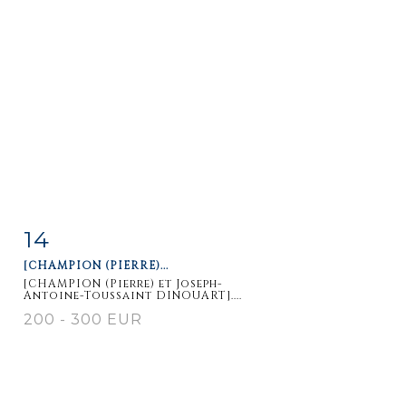
14
Fiche
Zoom
[CHAMPION (PIERRE)...
détaillée
[CHAMPION (Pierre) et Joseph-
Antoine-Toussaint DINOUART]....
200 - 300 EUR