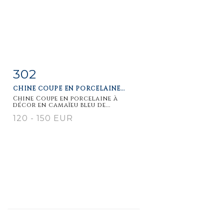
302
Fiche
Zoom
CHINE COUPE EN PORCELAINE...
détaillée
Chine Coupe en porcelaine à
décor en camaïeu bleu de...
120 - 150 EUR