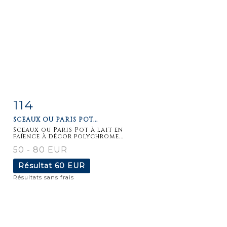
114
Fiche
Zoom
SCEAUX OU PARIS POT...
détaillée
Sceaux ou Paris Pot à lait en
faïence à décor polychrome...
50 - 80 EUR
Résultat
60 EUR
Résultats sans frais