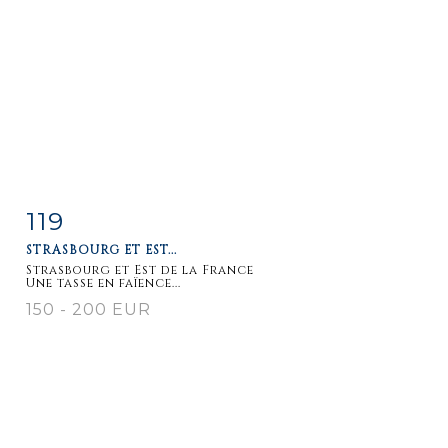
119
Fiche
Zoom
STRASBOURG ET EST...
détaillée
Strasbourg et Est de la France
Une tasse en faïence...
150 - 200 EUR