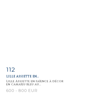
112
Fiche
Zoom
LILLE ASSIETTE EN...
détaillée
Lille Assiette en faïence à décor
en camaïeu bleu au...
600 - 800 EUR