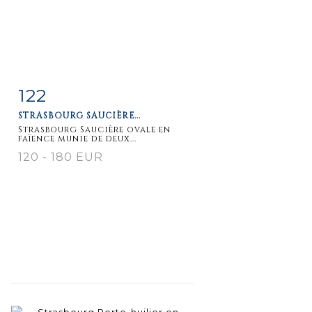
122
Fiche
Zoom
STRASBOURG SAUCIÈRE...
détaillée
Strasbourg Saucière ovale en
faïence munie de deux...
120 - 180 EUR