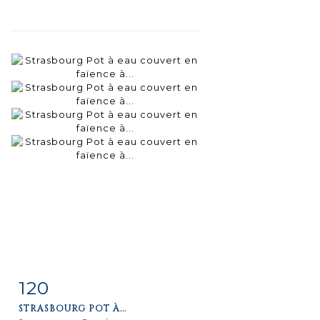
120
Fiche
Zoom
STRASBOURG POT À...
détaillée