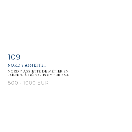
109
Fiche
Zoom
NORD ? ASSIETTE...
détaillée
Nord ? Assiette de métier en
faïence à décor polychrome...
800 - 1000 EUR