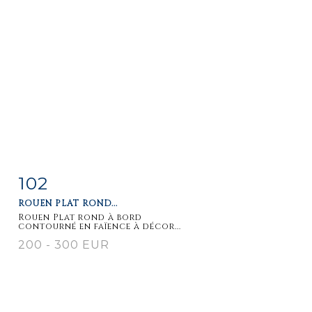
102
Fiche
Zoom
ROUEN PLAT ROND...
détaillée
Rouen Plat rond à bord
contourné en faïence à décor...
200 - 300 EUR