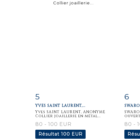
5
6
Fiche
Zoom
F
YVES SAINT LAURENT,...
SWAROV
détaillée
dét
Yves SAINT LAURENT, ANONYME
SWARO
Collier joaillerie en métal...
ouvert 
80 - 100 EUR
80 - 
Résultat
100 EUR
Résu