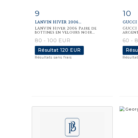
9
10
Fiche
Zoom
F
LANVIN HIVER 2006...
GUCCI 
détaillée
dét
LANVIN Hiver 2006 Paire de
GUCCI 
bottines en velours noir...
argen
80 - 100 EUR
60 - 
Résultat
120 EUR
Résu
Résultats sans frais
Résultat