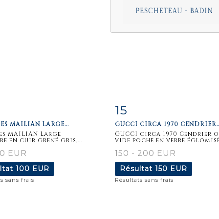
15
iche
Zoom
Fiche
Zoo
S MAILIAN LARGE...
GUCCI CIRCA 1970 CENDRIER..
aillée
détaillée
s MAILIAN Large
GUCCI circa 1970 Cendrier 
e en cuir grené gris,...
vide poche en verre églomisé.
60 EUR
150 - 200 EUR
ltat
100 EUR
Résultat
150 EUR
s sans frais
Résultats sans frais