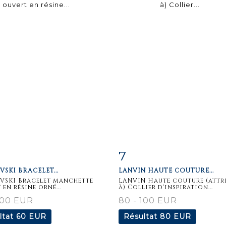
7
iche
Zoom
Fiche
Zoo
SKI BRACELET...
LANVIN HAUTE COUTURE...
aillée
détaillée
VSKI Bracelet manchette
LANVIN Haute couture (attr
en résine orné...
à) Collier d'inspiration...
100 EUR
80 - 100 EUR
ltat
60 EUR
Résultat
80 EUR