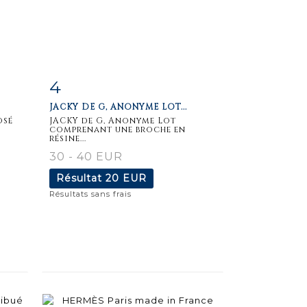
4
m
Fiche
Zoom
JACKY DE G, ANONYME LOT...
détaillée
osé
JACKY de G, Anonyme Lot
comprenant une broche en
résine...
30 - 40 EUR
Résultat
20 EUR
Résultats sans frais