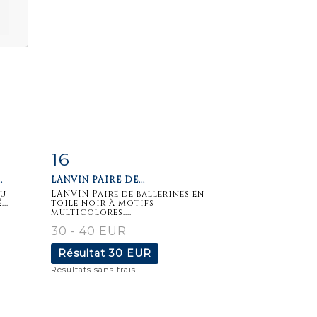
16
m
Fiche
Zoom
.
LANVIN PAIRE DE...
détaillée
ou
LANVIN Paire de ballerines en
..
toile noir à motifs
multicolores....
30 - 40 EUR
Résultat
30 EUR
Résultats sans frais