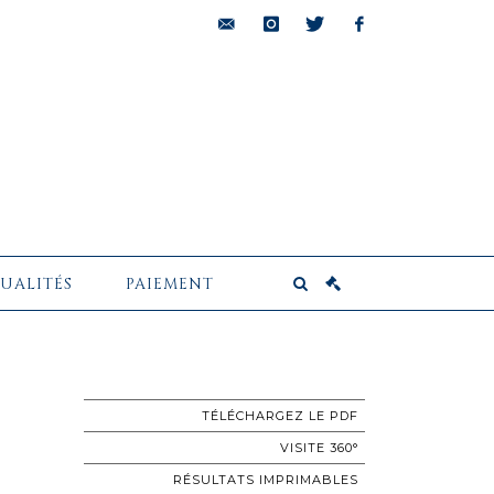
bids@pescheteau-
instagram
twitter
facebook
badin.com
UALITÉS
PAIEMENT
TÉLÉCHARGEZ LE PDF
VISITE 360°
RÉSULTATS IMPRIMABLES