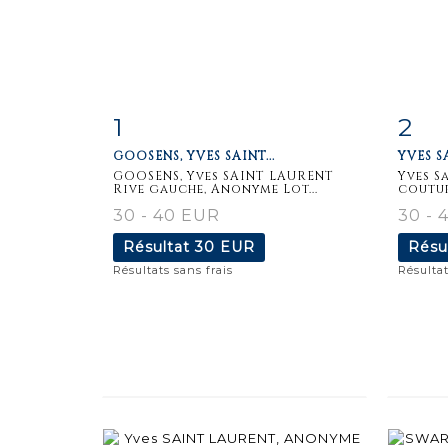
1
2
Fiche
Zoom
F
GOOSENS, YVES SAINT...
YVES S
détaillée
dét
GOOSENS, Yves SAINT LAURENT
Yves S
Rive gauche, Anonyme Lot...
coutur
30 - 40 EUR
30 - 
Résultat
30 EUR
Résu
Résultats sans frais
Résultat