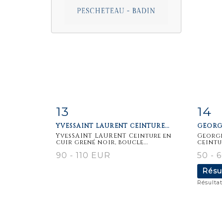
13
14
Fiche
Zoom
F
YVESSAINT LAURENT CEINTURE...
GEORGE
détaillée
dét
YvesSAINT LAURENT Ceinture en
George
cuir grené noir, boucle...
ceintur
90 - 110 EUR
50 - 
Résu
Résultat