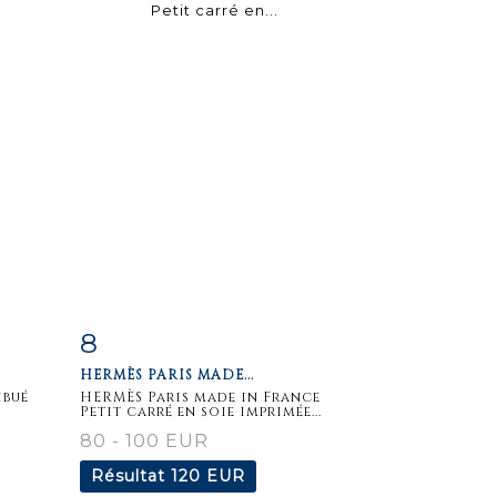
8
m
Fiche
Zoom
HERMÈS PARIS MADE...
détaillée
ibué
HERMÈS Paris made in France
Petit carré en soie imprimée...
80 - 100 EUR
Résultat
120 EUR