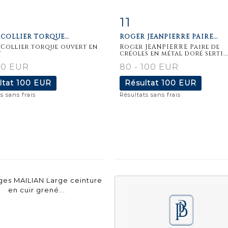
11
iche
Zoom
Fiche
Zoo
COLLIER TORQUE...
ROGER JEANPIERRE PAIRE...
aillée
détaillée
Collier torque ouvert en
Roger JEANPIERRE Paire de
t
créoles en métal doré serti...
80 EUR
80 - 100 EUR
ltat
100 EUR
Résultat
100 EUR
s sans frais
Résultats sans frais