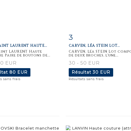
3
iche
Zoom
Fiche
Zoo
AINT LAURENT HAUTE...
CARVEN, LÉA STEIN LOT...
aillée
détaillée
aint LAURENT Haute
CARVEN, Léa STEIN Lot comp
e Paire de boutons de...
de deux broches, l'une...
40 EUR
30 - 50 EUR
ltat
80 EUR
Résultat
30 EUR
s sans frais
Résultats sans frais