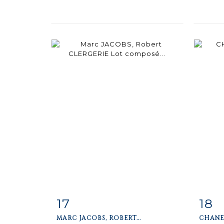
17
18
Fiche
Zoom
F
MARC JACOBS, ROBERT...
CHANEL
détaillée
dét