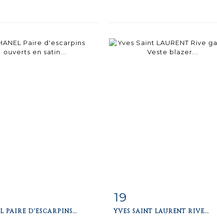
19
iche
Zoom
Fiche
Zoo
 PAIRE D'ESCARPINS...
YVES SAINT LAURENT RIVE...
aillée
détaillée