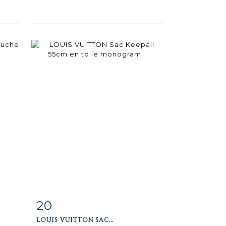
20
m
Fiche
Zoom
LOUIS VUITTON SAC...
détaillée