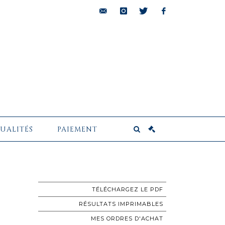
bids@pescheteau-
instagram
twitter
facebook
badin.com
UALITÉS
PAIEMENT
TÉLÉCHARGEZ LE PDF
RÉSULTATS IMPRIMABLES
MES ORDRES D'ACHAT