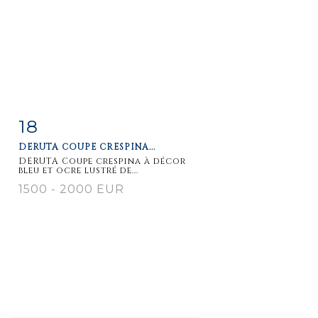
18
Fiche
Zoom
DERUTA COUPE CRESPINA...
détaillée
DERUTA Coupe crespina à décor
bleu et ocre lustré de...
1500 - 2000 EUR