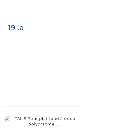
19 .a
Fiche
Zoom
détaillée