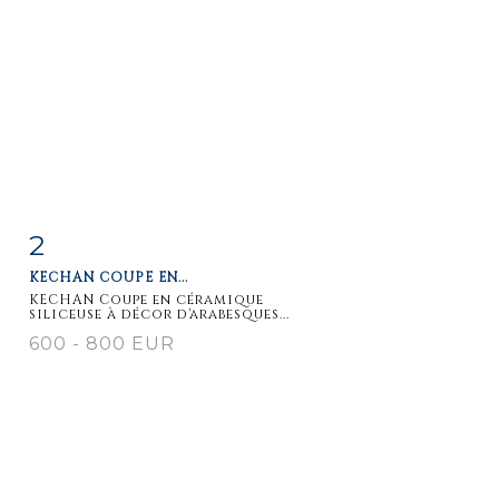
2
Fiche
Zoom
KECHAN COUPE EN...
détaillée
KECHAN Coupe en céramique
siliceuse à décor d'arabesques...
600 - 800 EUR