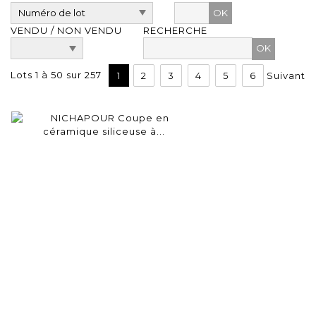
OK
VENDU / NON VENDU
RECHERCHE
Lots 1 à 50 sur 257
1
2
3
4
5
6
Suivant