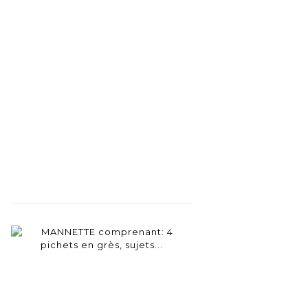
Fiche
Zoom
détaillée