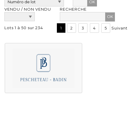
OK
VENDU / NON VENDU
RECHERCHE
Lots 1 à 50 sur 234
1
2
3
4
5
Suivant