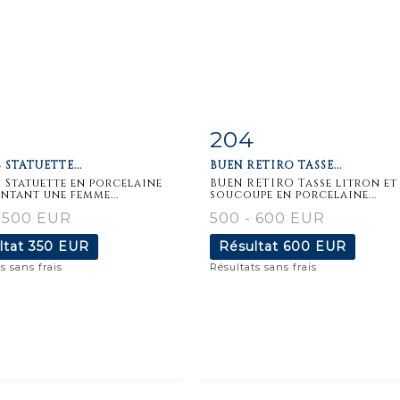
204
iche
Zoom
Fiche
Zoo
 STATUETTE...
BUEN RETIRO TASSE...
aillée
détaillée
 Statuette en porcelaine
BUEN RETIRO Tasse litron et
entant une femme...
soucoupe en porcelaine...
 500 EUR
500 - 600 EUR
ltat
350 EUR
Résultat
600 EUR
s sans frais
Résultats sans frais