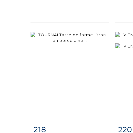
218
220
Fiche
Zoom
F