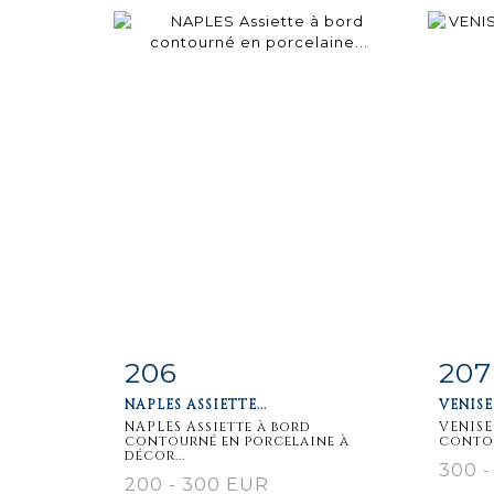
206
207
Fiche
Zoom
F
NAPLES ASSIETTE...
VENISE 
détaillée
dét
NAPLES Assiette à bord
VENISE
contourné en porcelaine à
contou
décor...
300 -
200 - 300 EUR