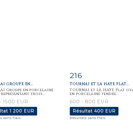
216
iche
Zoom
Fiche
Zoo
I GROUPE EN...
TOURNAI ET LA HAYE PLAT...
aillée
détaillée
I Groupe en porcelaine
TOURNAI et LA HAYE Plat ov
 représentant trois...
en porcelaine tendre...
- 1500 EUR
600 - 800 EUR
ltat
1 200 EUR
Résultat
400 EUR
s sans frais
Résultats sans frais