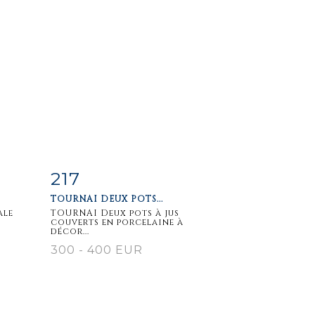
217
m
Fiche
Zoom
TOURNAI DEUX POTS...
détaillée
ale
TOURNAI Deux pots à jus
couverts en porcelaine à
décor...
300 - 400 EUR