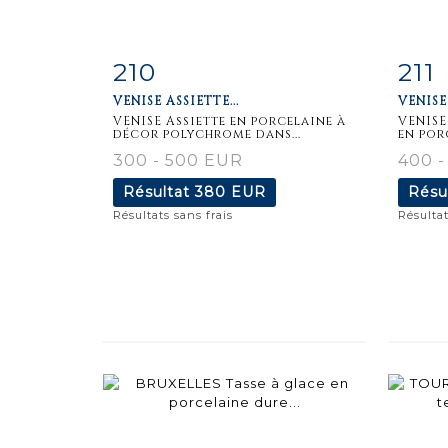
210
211
Fiche
Zoom
F
VENISE ASSIETTE...
VENISE
détaillée
dét
VENISE Assiette en porcelaine à
VENISE
décor polychrome dans...
en porc
300 - 500 EUR
400 -
Résultat
380 EUR
Résu
Résultats sans frais
Résultat