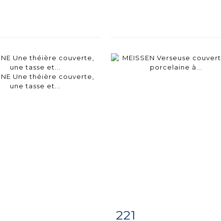
221
iche
Zoom
Fiche
Zoo