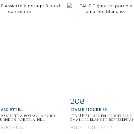
208
iche
Zoom
Fiche
Zoo
ASSIETTE...
ITALIE FIGURE EN...
aillée
détaillée
 Assiette à potage à bord
ITALIE Figure en porcelaine
rné en porcelaine...
émaillée blanche représentant
 500 EUR
800 - 1000 EUR