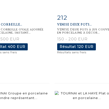
212
iche
Zoom
Fiche
Zoo
 CORBEILLE...
VENISE DEUX POTS...
aillée
détaillée
 Corbeille ovale ajourée
VENISE Deux pots à jus couv
elaine, imitant...
en porcelaine à décor...
 500 EUR
150 - 200 EUR
ltat
400 EUR
Résultat
120 EUR
s sans frais
Résultats sans frais