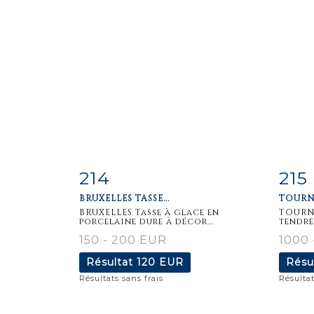
214
215
Fiche
Zoom
F
BRUXELLES TASSE...
TOURNA
détaillée
dét
BRUXELLES Tasse à glace en
TOURNA
porcelaine dure à décor...
tendre
150 - 200 EUR
1000 
Résultat
120 EUR
Résu
Résultats sans frais
Résultat