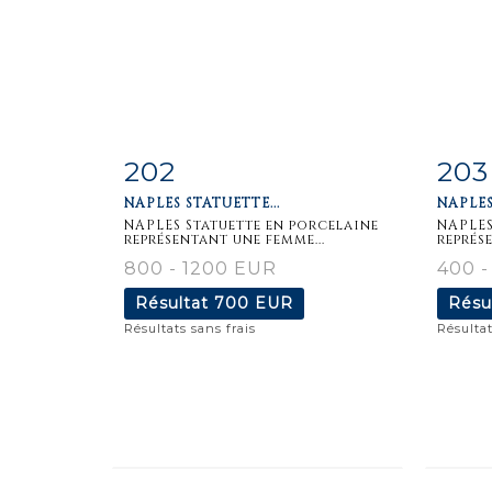
202
203
Fiche
Zoom
F
NAPLES STATUETTE...
NAPLES
détaillée
dét
NAPLES Statuette en porcelaine
NAPLES
représentant une femme...
représ
800 - 1200 EUR
400 -
Résultat
700 EUR
Résu
Résultats sans frais
Résultat