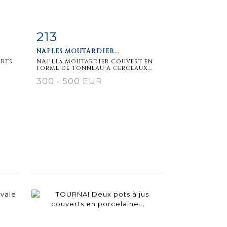
213
m
Fiche
Zoom
NAPLES MOUTARDIER...
détaillée
erts
NAPLES Moutardier couvert en
forme de tonneau à cerceaux...
300 - 500 EUR