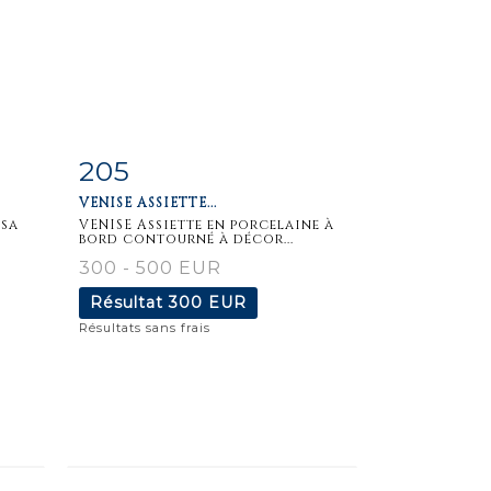
205
m
Fiche
Zoom
VENISE ASSIETTE...
détaillée
 sa
VENISE Assiette en porcelaine à
bord contourné à décor...
300 - 500 EUR
Résultat
300 EUR
Résultats sans frais