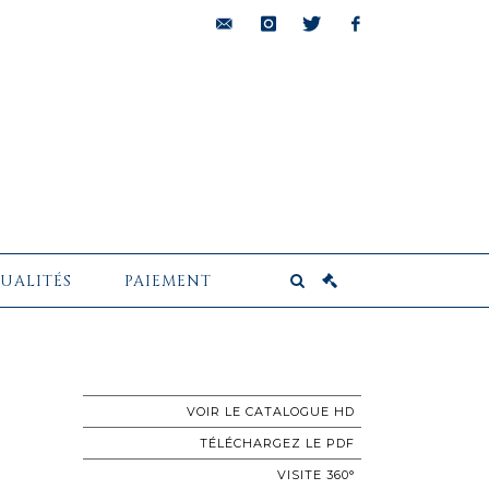
bids@pescheteau-
instagram
twitter
facebook
badin.com
UALITÉS
PAIEMENT
VOIR LE CATALOGUE HD
TÉLÉCHARGEZ LE PDF
VISITE 360°