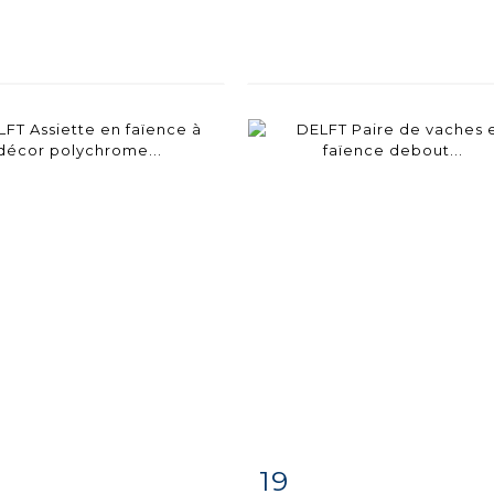
19
iche
Zoom
Fiche
Zoo