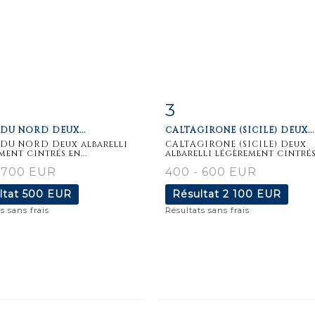
3
iche
Zoom
Fiche
Zoo
 DU NORD DEUX...
CALTAGIRONE (SICILE) DEUX...
aillée
détaillée
 DU NORD Deux albarelli
CALTAGIRONE (SICILE) Deux
ment cintrés en...
albarelli légèrement cintrés.
 700 EUR
400 - 600 EUR
ltat
500 EUR
Résultat
2 100 EUR
s sans frais
Résultats sans frais