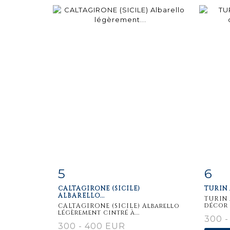
5
6
Fiche
Zoom
F
CALTAGIRONE (SICILE)
TURIN 
détaillée
dét
ALBARELLO...
TURIN 
décor 
CALTAGIRONE (SICILE) Albarello
légèrement cintré à...
300 -
300 - 400 EUR