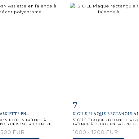
7
iche
Zoom
Fiche
Zoo
ASSIETTE EN...
SICILE PLAQUE RECTANGULAIR
aillée
détaillée
Assiette en faïence à
SICILE Plaque rectangulaire
polychrome au centre...
faïence à décor en bas-relief.
 500 EUR
1000 - 1200 EUR