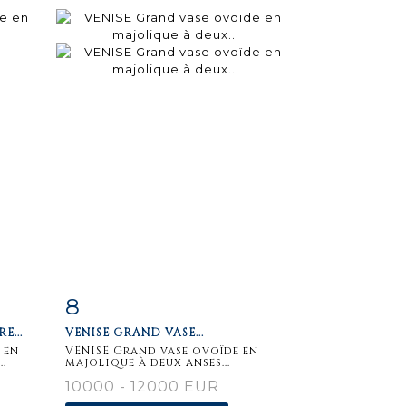
8
m
Fiche
Zoom
E...
VENISE GRAND VASE...
détaillée
 en
VENISE Grand vase ovoïde en
..
majolique à deux anses...
10000 - 12000 EUR