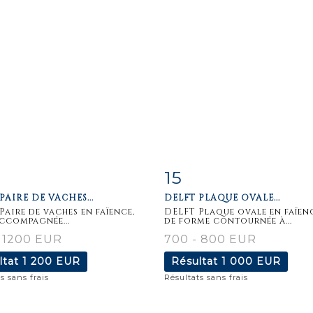
15
iche
Zoom
Fiche
Zoo
PAIRE DE VACHES...
DELFT PLAQUE OVALE...
aillée
détaillée
Paire de vaches en faïence,
DELFT Plaque ovale en faïen
accompagnée...
de forme contournée à...
 1200 EUR
700 - 800 EUR
ltat
1 200 EUR
Résultat
1 000 EUR
s sans frais
Résultats sans frais