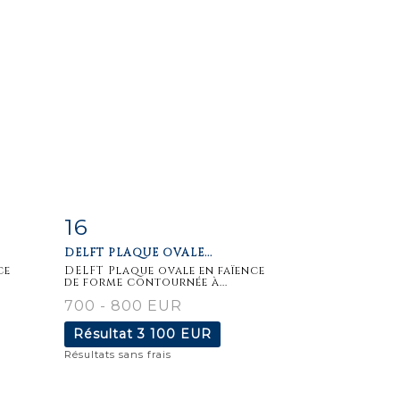
16
m
Fiche
Zoom
DELFT PLAQUE OVALE...
détaillée
ce
DELFT Plaque ovale en faïence
de forme contournée à...
700 - 800 EUR
Résultat
3 100 EUR
Résultats sans frais