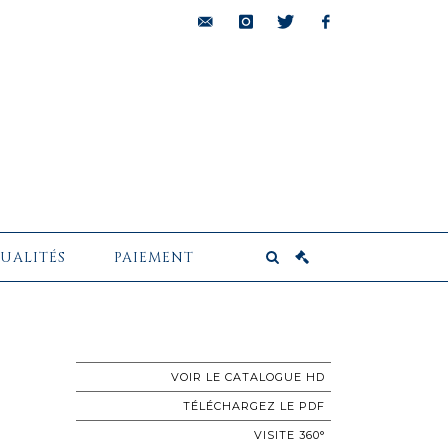
bids@pescheteau-
instagram
twitter
facebook
badin.com
UALITÉS
PAIEMENT
VOIR LE CATALOGUE HD
TÉLÉCHARGEZ LE PDF
VISITE 360°