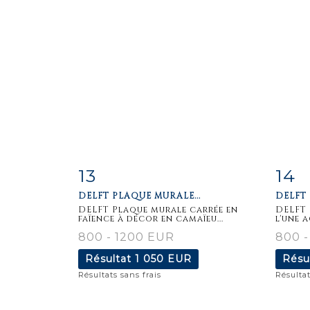
13
14
Fiche
Zoom
F
DELFT PLAQUE MURALE...
DELFT 
détaillée
dét
DELFT Plaque murale carrée en
DELFT 
faïence à décor en camaïeu...
l'une 
800 - 1200 EUR
800 -
Résultat
1 050 EUR
Résu
Résultats sans frais
Résultat