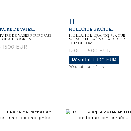
11
iche
Zoom
Fiche
Zoo
PAIRE DE VASES...
HOLLANDE GRANDE...
aillée
détaillée
Paire de vases piriforme
HOLLANDE Grande plaque
nce à décor en...
murale en faïence à décor
polychrome...
- 1500 EUR
1200 - 1500 EUR
Résultat
1 100 EUR
Résultats sans frais