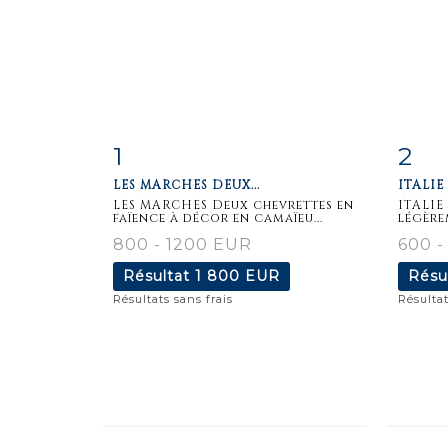
1
2
Fiche
Zoom
F
LES MARCHES DEUX...
ITALIE
détaillée
dét
LES MARCHES Deux chevrettes en
ITALIE
faïence à décor en camaïeu...
légère
800 - 1200 EUR
600 -
Résultat
1 800 EUR
Résu
Résultats sans frais
Résultat