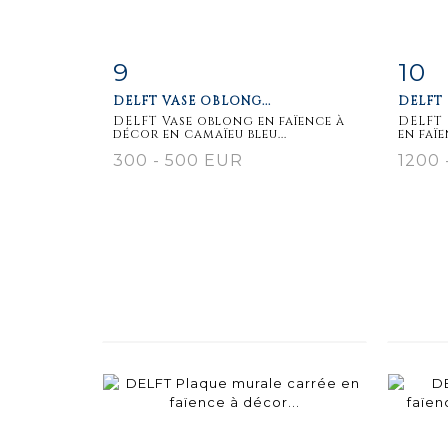
9
10
Fiche
Zoom
F
DELFT VASE OBLONG...
DELFT 
détaillée
dét
DELFT Vase oblong en faïence à
DELFT 
décor en camaïeu bleu...
en faïe
300 - 500 EUR
1200 