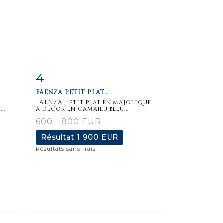
4
m
Fiche
Zoom
FAENZA PETIT PLAT...
détaillée
FAENZA Petit plat en majolique
..
à décor en camaïeu bleu...
600 - 800 EUR
Résultat
1 900 EUR
Résultats sans frais