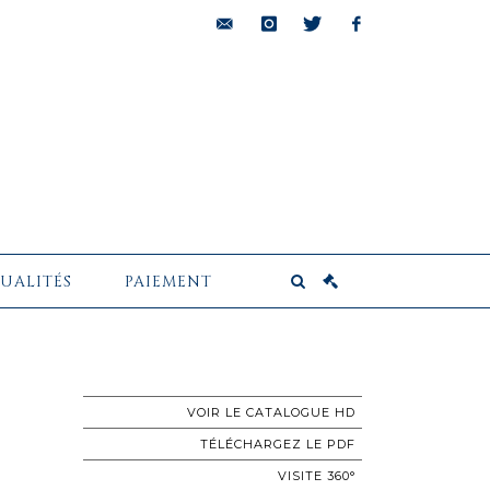
bids@pescheteau-
instagram
twitter
facebook
badin.com
UALITÉS
PAIEMENT
VOIR LE CATALOGUE HD
TÉLÉCHARGEZ LE PDF
VISITE 360°