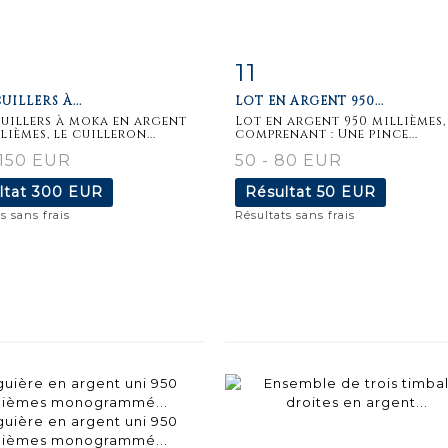
11
iche
Zoom
Fiche
Zoo
UILLERS À...
LOT EN ARGENT 950...
aillée
détaillée
uillers à moka en argent
Lot en argent 950 millièmes,
lièmes, le cuilleron...
comprenant : Une pince...
 150 EUR
50 - 80 EUR
ltat
300 EUR
Résultat
50 EUR
s sans frais
Résultats sans frais