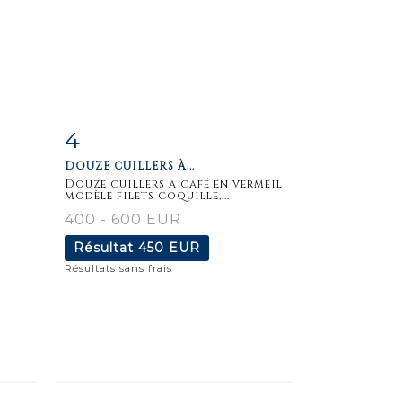
4
m
Fiche
Zoom
DOUZE CUILLERS À...
détaillée
Douze cuillers à café en vermeil
modèle filets coquille,...
400 - 600 EUR
Résultat
450 EUR
Résultats sans frais