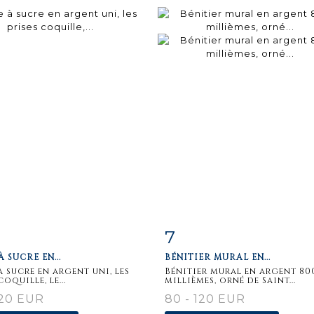
7
iche
Zoom
Fiche
Zoo
À SUCRE EN...
BÉNITIER MURAL EN...
aillée
détaillée
à sucre en argent uni, les
Bénitier mural en argent 80
coquille, le...
millièmes, orné de Saint...
120 EUR
80 - 120 EUR