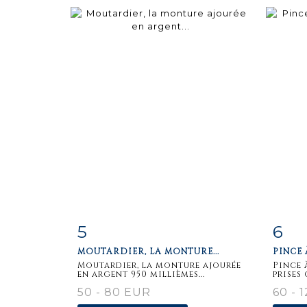
5
6
Fiche
Zoom
F
MOUTARDIER, LA MONTURE...
PINCE 
détaillée
dét
Moutardier, la monture ajourée
Pince 
en argent 950 millièmes...
prises 
50 - 80 EUR
60 - 