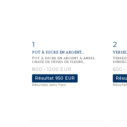
1
2
Fiche
Zoom
F
POT À SUCRE EN ARGENT...
VERSEU
détaillée
dét
Pot à sucre en argent à anses,
Verseu
gravé de frises de fleurs...
surdéc
800 - 1200 EUR
600 
Résultat
950 EUR
Résu
Résultats sans frais
Résultat