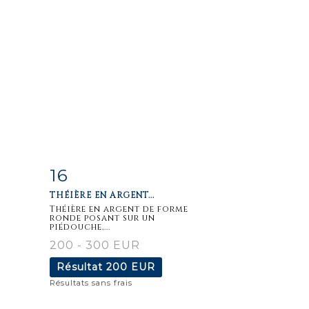
16
m
Fiche
Zoom
THÉIÈRE EN ARGENT...
détaillée
Théière en argent de forme
ronde posant sur un
piédouche,...
200 - 300 EUR
Résultat
200 EUR
Résultats sans frais