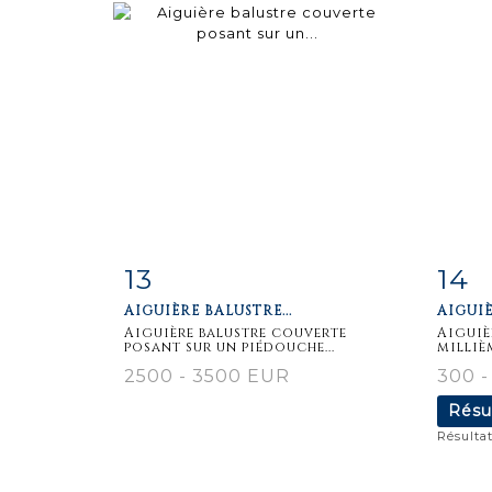
13
14
Fiche
Zoom
F
AIGUIÈRE BALUSTRE...
AIGUIÈ
détaillée
dét
Aiguière balustre couverte
Aiguiè
posant sur un piédouche...
milliè
2500 - 3500 EUR
300 -
Résu
Résultat