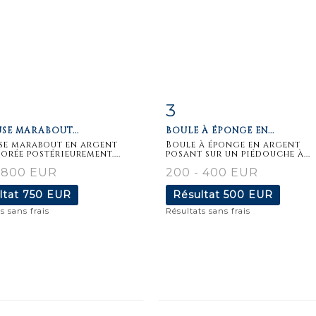
3
iche
Zoom
Fiche
Zoo
SE MARABOUT...
BOULE À ÉPONGE EN...
aillée
détaillée
se marabout en argent
Boule à éponge en argent
orée postérieurement....
posant sur un piédouche à...
- 800 EUR
200 - 400 EUR
ltat
750 EUR
Résultat
500 EUR
s sans frais
Résultats sans frais