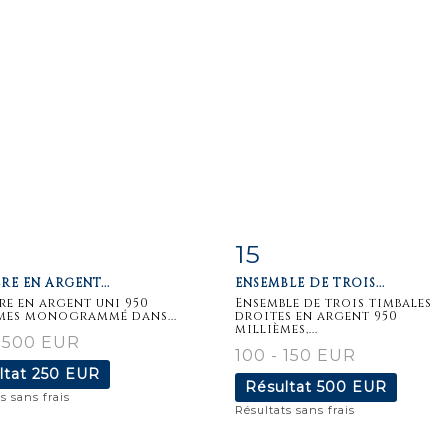
15
iche
Zoom
Fiche
Zoo
RE EN ARGENT...
ENSEMBLE DE TROIS...
aillée
détaillée
re en argent uni 950
Ensemble de trois timbales
mes monogrammé dans...
droites en argent 950
millièmes,...
 500 EUR
100 - 150 EUR
ltat
250 EUR
Résultat
500 EUR
s sans frais
Résultats sans frais