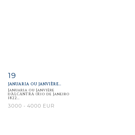
19
Fiche
Zoom
JANUARIA OU JANVIÈRE...
détaillée
Januaria ou Janvière
d'ALCANTRA (Rio de Janeiro
1822...
3000 - 4000 EUR