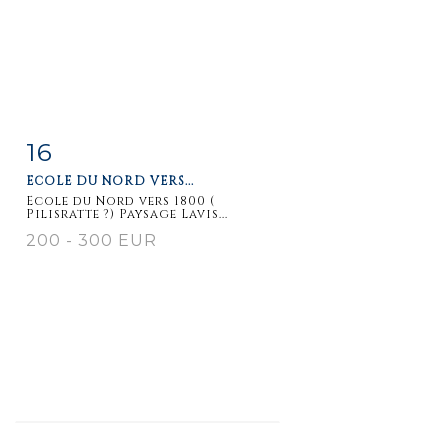
16
Fiche
Zoom
ECOLE DU NORD VERS...
détaillée
Ecole du Nord vers 1800 (
Pilisratte ?) Paysage Lavis...
200 - 300 EUR