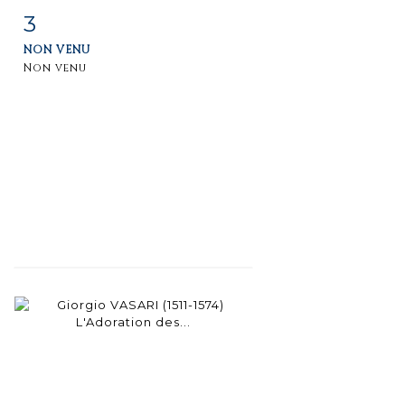
3
Fiche
Zoom
NON VENU
détaillée
Non venu