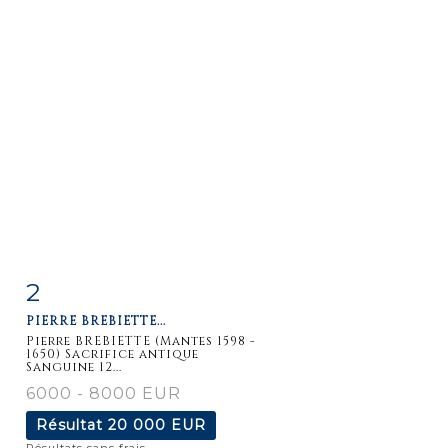
2
Fiche
Zoom
PIERRE BREBIETTE...
détaillée
Pierre BREBIETTE (Mantes 1598 -
1650) Sacrifice antique
Sanguine 12...
6000 - 8000 EUR
Résultat
20 000 EUR
Résultats sans frais