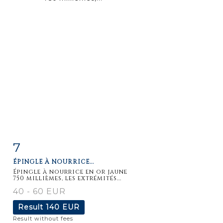
7
Item detail
Zoom
ÉPINGLE À NOURRICE...
Épingle à nourrice en or jaune
750 millièmes, les extrémités...
40 - 60 EUR
Result
140 EUR
Result without fees