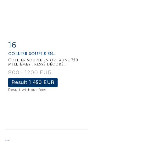
16
Item detail
Zoom
COLLIER SOUPLE EN...
Collier souple en or jaune 750
millièmes tressé décoré...
800 - 1200 EUR
Result
1 450 EUR
Result without fees