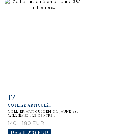
17
Item detail
Zoom
COLLIER ARTICULÉ...
Collier articulé en or jaune 585
millièmes , le centre...
140 - 180 EUR
Result
220 EUR