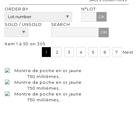
ORDER BY
N°LOT
OK
SOLD / UNSOLD
SEARCH
Item 1 à 50 on 305
1
2
3
4
5
6
7
Next