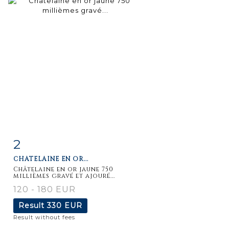
2
Item detail
Zoom
CHÂTELAINE EN OR...
Châtelaine en or jaune 750
millièmes gravé et ajouré...
120 - 180 EUR
Result
330 EUR
Result without fees