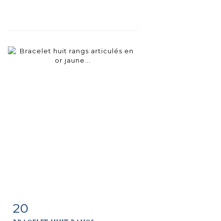
20
Item detail
Zoom