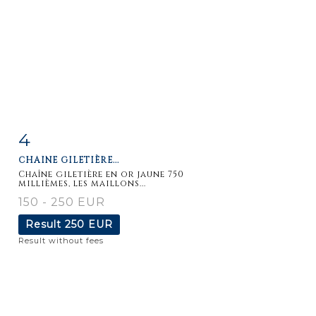
4
Item detail
Zoom
CHAÎNE GILETIÈRE...
Chaîne giletière en or jaune 750
millièmes, les maillons...
150 - 250 EUR
Result
250 EUR
Result without fees