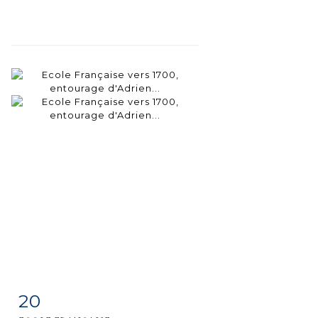
20
Item detail
Zoom