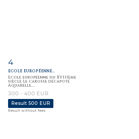
4
Item detail
Zoom
ECOLE EUROPÉENNE...
Ecole européenne du XVIIIème
siècle Le carosse décapoté
Aquarelle,...
300 - 400 EUR
Result
500 EUR
Result without fees