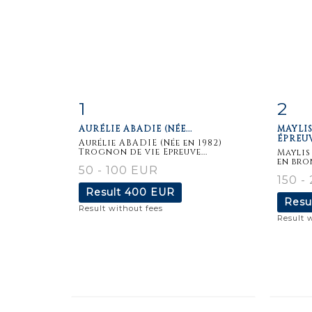
1
2
Item detail
Zoom
Ite
AURÉLIE ABADIE (NÉE...
MAYLIS
ÉPREUV
Aurélie ABADIE (Née en 1982)
Trognon de vie Epreuve...
Maylis
en bron
50 - 100 EUR
150 -
Result
400 EUR
Resu
Result without fees
Result 