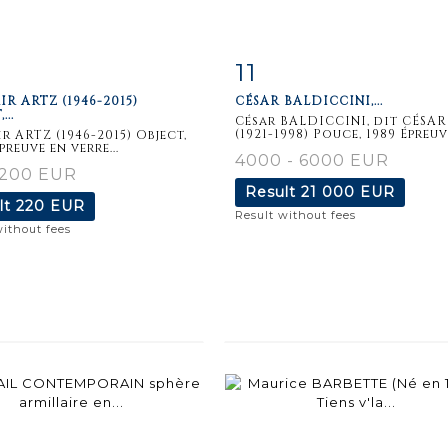
11
m detail
Zoom
Item detail
Zoo
R ARTZ (1946-2015)
CÉSAR BALDICCINI,...
...
César BALDICCINI, dit CÉSAR
(1921-1998) Pouce, 1989 Épreuve
r ARTZ (1946-2015) Object,
preuve en verre...
4000 - 6000 EUR
 200 EUR
Result
21 000 EUR
lt
220 EUR
Result without fees
without fees