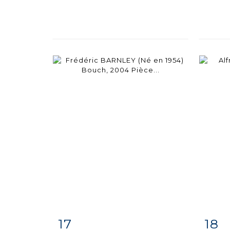
17
18
Item detail
Zoom
Ite