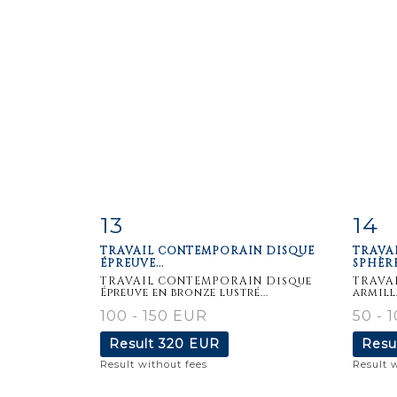
13
14
Item detail
Zoom
Ite
TRAVAIL CONTEMPORAIN DISQUE
TRAVA
ÉPREUVE...
SPHÈRE.
TRAVAIL CONTEMPORAIN Disque
TRAVA
Épreuve en bronze lustré...
armilla
100 - 150 EUR
50 - 
Result
320 EUR
Resu
Result without fees
Result 