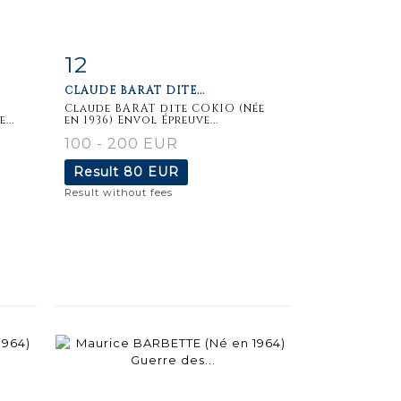
12
m
Item detail
Zoom
CLAUDE BARAT DITE...
Claude BARAT dite COKIO (Née
...
en 1936) Envol Épreuve...
100 - 200 EUR
Result
80 EUR
Result without fees