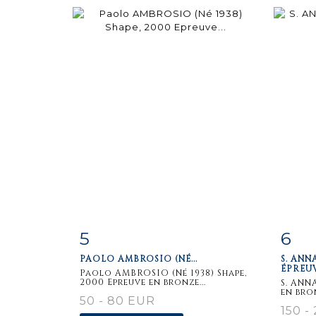
5
6
Item detail
Zoom
Ite
PAOLO AMBROSIO (NÉ...
S. ANN
ÉPREUV
Paolo AMBROSIO (Né 1938) Shape,
2000 Epreuve en bronze...
S. ANN
en bron
50 - 80 EUR
150 -