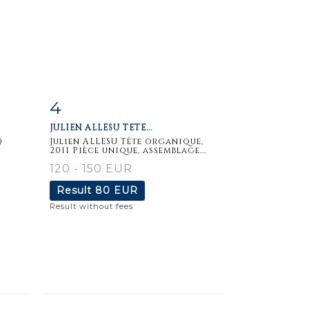
4
m
Item detail
Zoom
JULIEN ALLESU TÊTE...
)
Julien ALLESU Tête organique,
2011 Pièce unique, assemblage...
120 - 150 EUR
Result
80 EUR
Result without fees