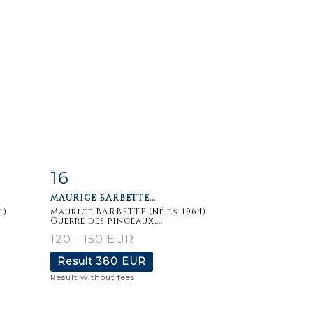
16
m
Item detail
Zoom
MAURICE BARBETTE...
4)
Maurice BARBETTE (Né en 1964)
Guerre des pinceaux,...
120 - 150 EUR
Result
380 EUR
Result without fees