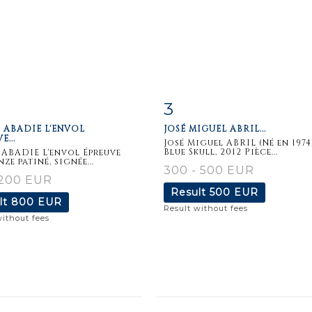
3
m detail
Zoom
Item detail
Zoo
 ABADIE L'ENVOL
JOSÉ MIGUEL ABRIL...
E...
José Miguel ABRIL (Né en 1974
Blue Skull, 2012 Pièce...
 ABADIE L'envol Épreuve
ze patiné, signée...
300 - 500 EUR
 200 EUR
Result
500 EUR
lt
800 EUR
Result without fees
without fees