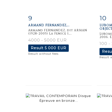
9
10
Item detail
Zoom
Ite
ARMAND FERNANDEZ,...
LUBOMI
OBJECT,
Armand FERNANDEZ, dit ARMAN
(1928-2005) La Fenice 1,...
Lubomi
2006. É
4000 - 5000 EUR
100 -
Result
5 000 EUR
Resu
Result without fees
Result 