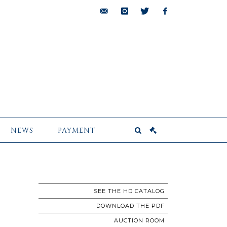
bids@pescheteau-
instagram
twitter
facebook
badin.com
NEWS
PAYMENT
SEE THE HD CATALOG
DOWNLOAD THE PDF
AUCTION ROOM