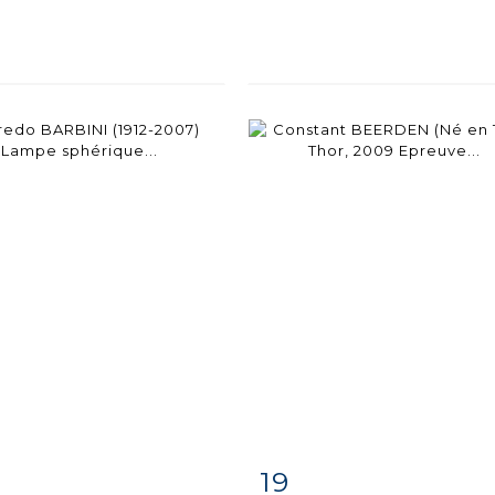
19
m detail
Zoom
Item detail
Zoo