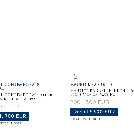
15
m detail
Zoom
Item detail
Zoo
IL CONTEMPORAIN
MAURICE BARBETTE...
..
Maurice BARBETTE (Né en 196
Tiens v'la un marin,...
IL CONTEMPORAIN sphère
ire en métal poli...
200 - 300 EUR
100 EUR
Result
5 500 EUR
lt
700 EUR
Result without fees
without fees