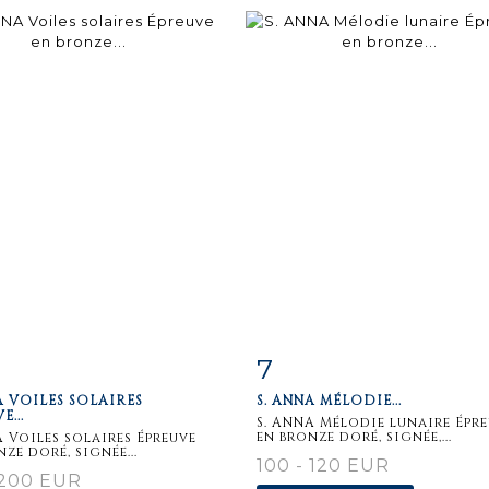
7
m detail
Zoom
Item detail
Zoo
A VOILES SOLAIRES
S. ANNA MÉLODIE...
E...
S. ANNA Mélodie lunaire Épr
en bronze doré, signée,...
A Voiles solaires Épreuve
ze doré, signée...
100 - 120 EUR
 200 EUR