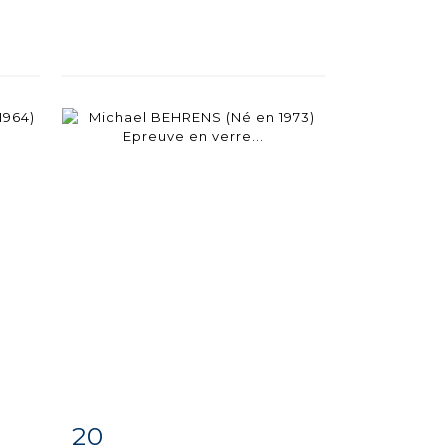
20
m
Item detail
Zoom