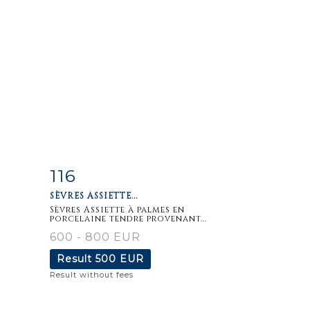
116
m
Item detail
Zoom
SÈVRES ASSIETTE...
Sèvres Assiette à palmes en
porcelaine tendre provenant...
600 - 800 EUR
Result
500 EUR
Result without fees