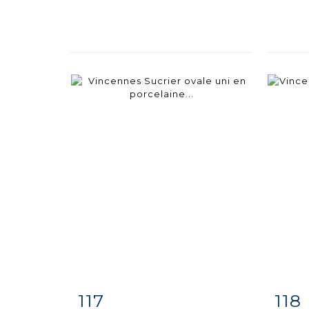
117
118
Item detail
Zoom
Ite