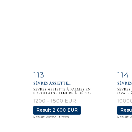
113
114
Item detail
Zoom
Ite
SÈVRES ASSIETTE...
SÈVRES
Sèvres Assiette à palmes en
Sèvres
porcelaine tendre à décor...
ovale à
1200 - 1800 EUR
10000
Result
2 600 EUR
Resu
Result without fees
Result 