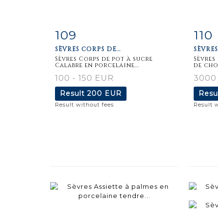
109
110
Item detail
Zoom
Ite
SÈVRES CORPS DE...
SÈVRES
Sèvres Corps de pot à sucre
Sèvres
Calabre en porcelaine...
de cho
100 - 150 EUR
3000
Result
200 EUR
Resu
Result without fees
Result 