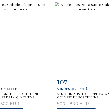
107
m detail
Zoom
Item detail
Zoo
 GOBELET...
VINCENNES POT À...
 Gobelet litron et une
Vincennes Pot à sucre Calab
pe de la quatrième...
couvert en porcelaine...
 600 EUR
500 - 800 EUR