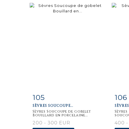
105
106
Item detail
Zoom
Ite
SÈVRES SOUCOUPE...
SÈVRES
Sèvres Soucoupe de gobelet
Sèvres
Bouillard en porcelaine...
soucou
200 - 300 EUR
400 -