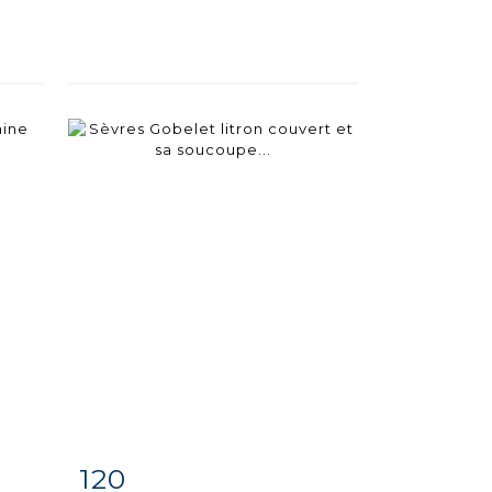
120
m
Item detail
Zoom