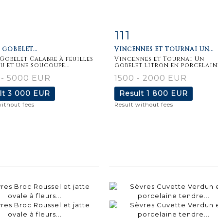
111
m detail
Zoom
Item detail
Zoo
 GOBELET...
VINCENNES ET TOURNAI UN...
 Gobelet Calabre à feuilles
Vincennes et Tournai Un
u et une soucoupe...
gobelet litron en porcelaine
 - 5000 EUR
1500 - 2000 EUR
lt
3 000 EUR
Result
1 800 EUR
without fees
Result without fees