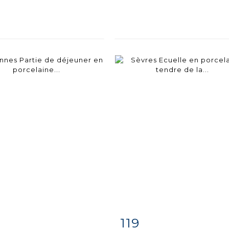
119
m detail
Zoom
Item detail
Zoo