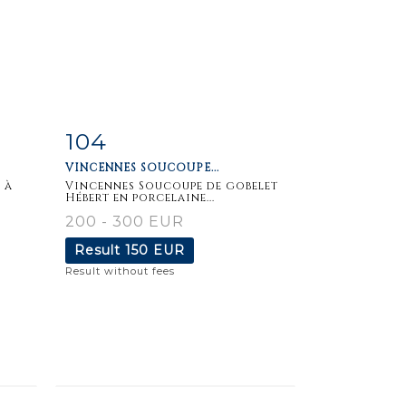
104
m
Item detail
Zoom
VINCENNES SOUCOUPE...
 à
Vincennes Soucoupe de gobelet
Hébert en porcelaine...
200 - 300 EUR
Result
150 EUR
Result without fees