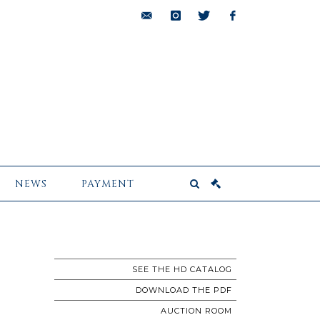
bids@pescheteau-
instagram
twitter
facebook
badin.com
NEWS
PAYMENT
SEE THE HD CATALOG
DOWNLOAD THE PDF
AUCTION ROOM