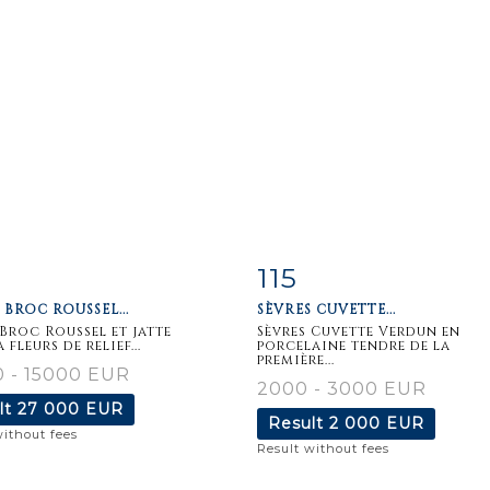
115
m detail
Zoom
Item detail
Zoo
 BROC ROUSSEL...
SÈVRES CUVETTE...
 Broc Roussel et jatte
Sèvres Cuvette Verdun en
 fleurs de relief...
porcelaine tendre de la
première...
 - 15000 EUR
2000 - 3000 EUR
lt
27 000 EUR
Result
2 000 EUR
without fees
Result without fees