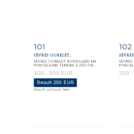
101
102
Item detail
Zoom
Ite
SÈVRES GOBELET...
SÈVRES
Sèvres Gobelet Bouillard en
Sèvres
porcelaine tendre à décor...
porcela
300 - 500 EUR
200 
Result
250 EUR
Result without fees