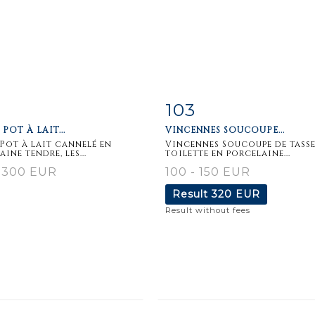
103
m detail
Zoom
Item detail
Zoo
 POT À LAIT...
VINCENNES SOUCOUPE...
 Pot à lait cannelé en
Vincennes Soucoupe de tasse
ine tendre, les...
toilette en porcelaine...
- 300 EUR
100 - 150 EUR
Result
320 EUR
Result without fees