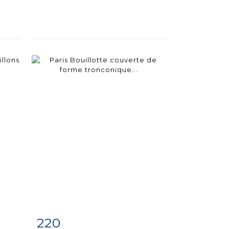
220
m
Item detail
Zoom