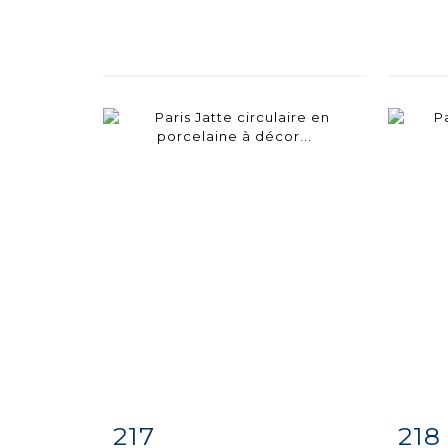
217
218
Item detail
Zoom
Ite