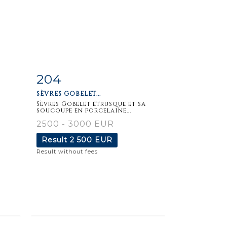
204
m
Item detail
Zoom
SÈVRES GOBELET...
Sèvres Gobelet étrusque et sa
soucoupe en porcelaine...
2500 - 3000 EUR
Result
2 500 EUR
Result without fees