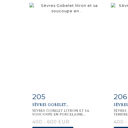
205
206
Item detail
Zoom
Ite
SÈVRES GOBELET...
SÈVRES 
Sèvres Gobelet litron et sa
Sèvres
soucoupe en porcelaine...
tendre
400 - 600 EUR
400 -