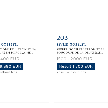
203
m detail
Zoom
Item detail
Zoo
 GOBELET...
SÈVRES GOBELET...
 Gobelet litron et sa
Sèvres Gobelet litron et sa
pe en porcelaine...
soucoupe de la deuxième...
- 400 EUR
1500 - 2000 EUR
lt
380 EUR
Result
1 700 EUR
without fees
Result without fees