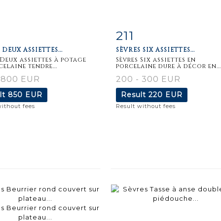
211
m detail
Zoom
Item detail
Zoo
 DEUX ASSIETTES...
SÈVRES SIX ASSIETTES...
 Deux assiettes à potage
Sèvres Six assiettes en
celaine tendre...
porcelaine dure à décor en...
- 800 EUR
200 - 300 EUR
lt
850 EUR
Result
220 EUR
without fees
Result without fees