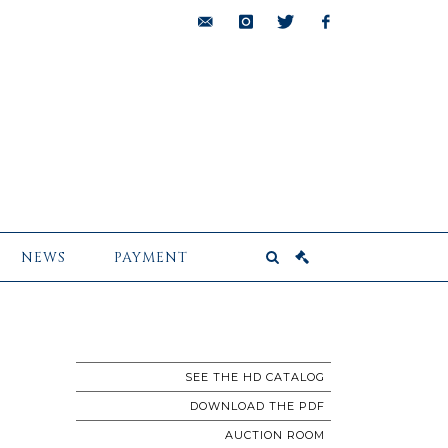
bids@pescheteau-
instagram
twitter
facebook
badin.com
NEWS
PAYMENT
SEE THE HD CATALOG
DOWNLOAD THE PDF
AUCTION ROOM