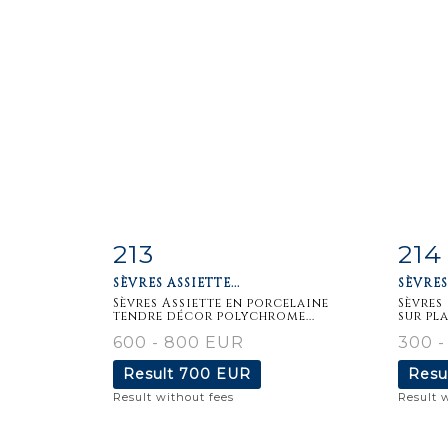
213
214
Item detail
Zoom
Ite
SÈVRES ASSIETTE...
SÈVRES
Sèvres Assiette en porcelaine
Sèvres
tendre décor polychrome...
sur pla
600 - 800 EUR
300 -
Result
700 EUR
Resu
Result without fees
Result 