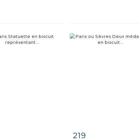
219
m detail
Zoom
Item detail
Zoo