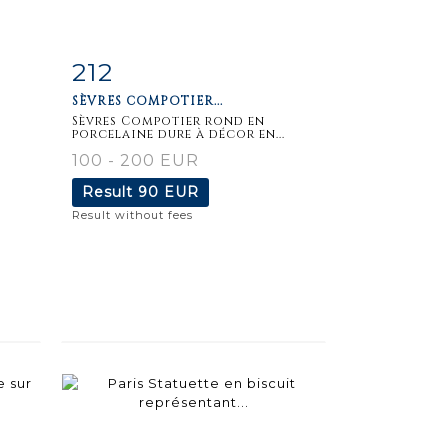
212
m
Item detail
Zoom
SÈVRES COMPOTIER...
Sèvres Compotier rond en
porcelaine dure à décor en...
100 - 200 EUR
Result
90 EUR
Result without fees