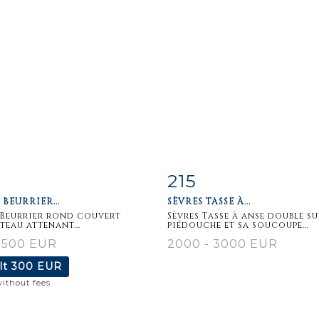
215
m detail
Zoom
Item detail
Zoo
 BEURRIER...
SÈVRES TASSE À...
 Beurrier rond couvert
Sèvres Tasse à anse double su
teau attenant...
piédouche et sa soucoupe...
 500 EUR
2000 - 3000 EUR
lt
300 EUR
without fees