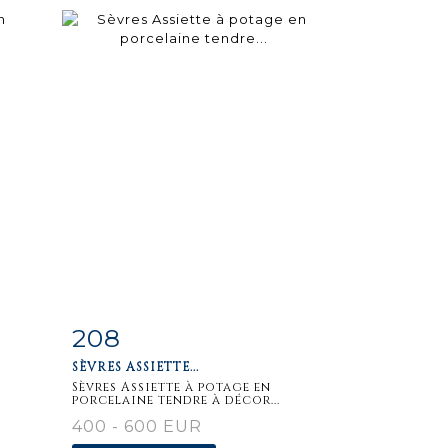
208
m
Item detail
Zoom
SÈVRES ASSIETTE...
Sèvres Assiette à potage en
porcelaine tendre à décor...
400 - 600 EUR