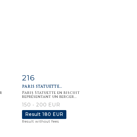
216
m
Item detail
Zoom
PARIS STATUETTE...
r
Paris Statuette en biscuit
représentant un berger...
150 - 200 EUR
Result
180 EUR
Result without fees