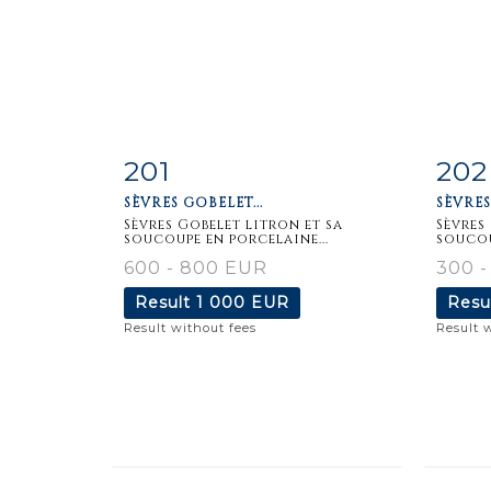
201
202
Item detail
Zoom
Ite
SÈVRES GOBELET...
SÈVRES
Sèvres Gobelet litron et sa
Sèvres
soucoupe en porcelaine...
soucou
600 - 800 EUR
300 
Result
1 000 EUR
Resu
Result without fees
Result 