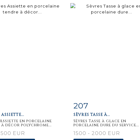
207
m detail
Zoom
Item detail
Zoo
ASSIETTE...
SÈVRES TASSE À...
 Assiette en porcelaine
Sèvres Tasse à glace en
 à décor polychrome...
porcelaine dure du service...
 500 EUR
1500 - 2000 EUR