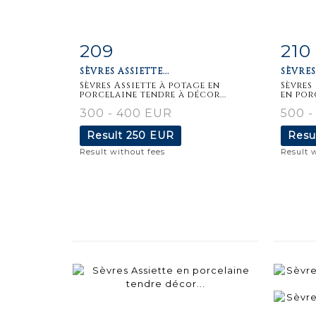
209
210
Item detail
Zoom
Ite
SÈVRES ASSIETTE...
SÈVRES
Sèvres Assiette à potage en
Sèvres
porcelaine tendre à décor...
en por
300 - 400 EUR
500 
Result
250 EUR
Resu
Result without fees
Result 