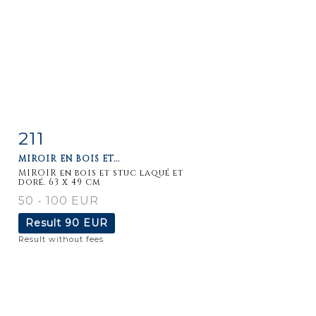
211
Item detail
Zoom
MIROIR EN BOIS ET...
MIROIR en bois et stuc laqué et
doré. 63 x 49 cm
50 - 100 EUR
Result
90 EUR
Result without fees