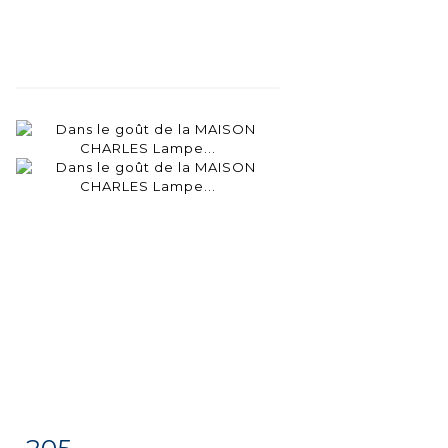
205
Item detail
Zoom