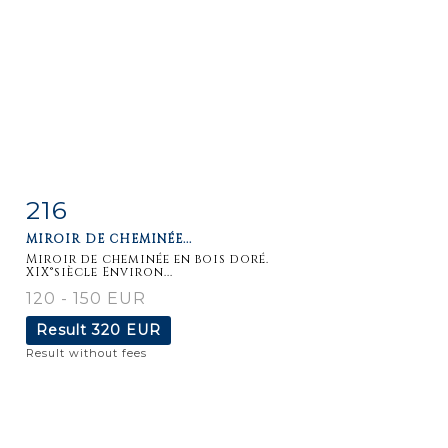
216
Item detail
Zoom
MIROIR DE CHEMINÉE...
Miroir de cheminée en bois doré.
XIX°siècle Environ...
120 - 150 EUR
Result
320 EUR
Result without fees