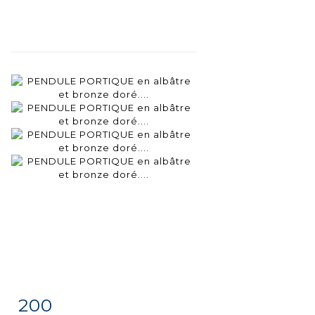
200
Item detail
Zoom