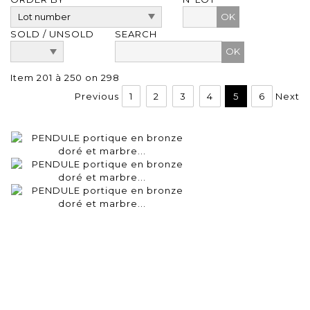
OK
SOLD / UNSOLD
SEARCH
Item 201 à 250 on 298
Previous
1
2
3
4
5
6
Next