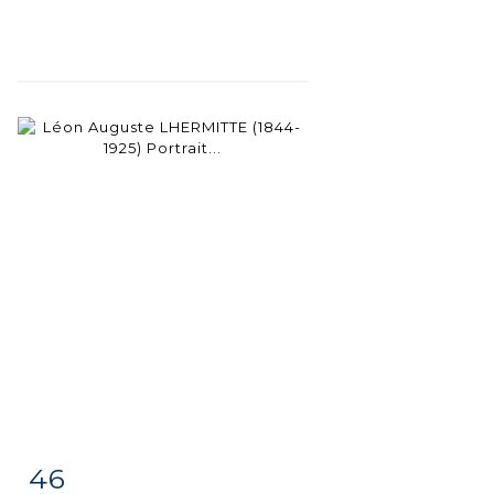
46
Item detail
Zoom