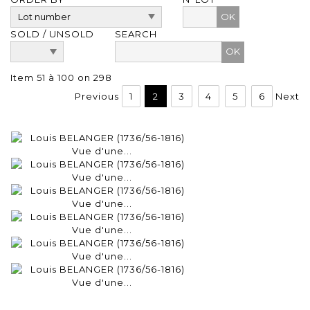
OK
SOLD / UNSOLD
SEARCH
Item 51 à 100 on 298
Previous
1
2
3
4
5
6
Next