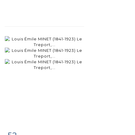
52
Item detail
Zoom