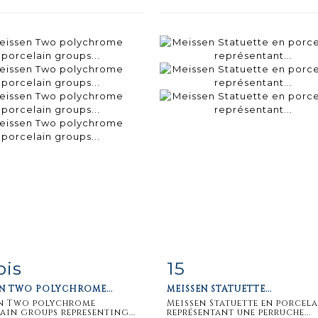
bis
15
m detail
Zoom
Item detail
Zoo
EN TWO POLYCHROME...
MEISSEN STATUETTE...
en Two polychrome
Meissen Statuette en porcel
ain groups representing...
représentant une perruche...