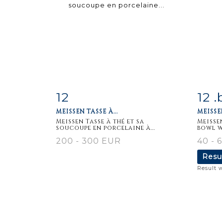
12
12 .
Item detail
Zoom
Ite
MEISSEN TASSE À...
MEISSE
Meissen Tasse à thé et sa
Meisse
soucoupe en porcelaine à...
bowl w
200 - 300 EUR
40 - 
Resu
Result 