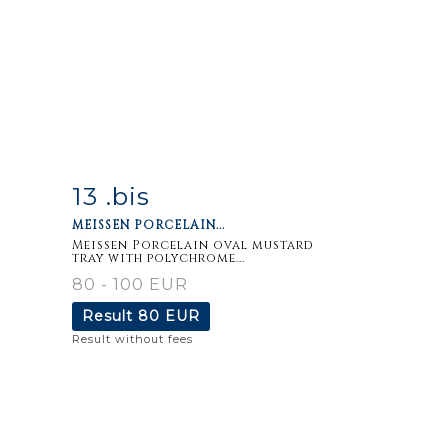
13 .bis
m
Item detail
Zoom
MEISSEN PORCELAIN...
Meissen Porcelain oval mustard
tray with polychrome...
80 - 100 EUR
Result
80 EUR
Result without fees