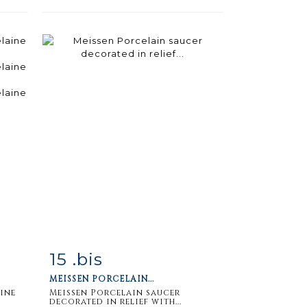
15 .bis
m
Item detail
Zoom
MEISSEN PORCELAIN...
aine
Meissen Porcelain saucer
decorated in relief with...