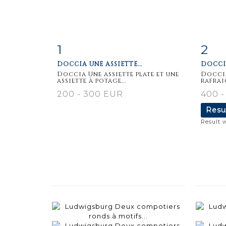
1
2
Item detail
Zoom
Ite
DOCCIA UNE ASSIETTE...
DOCCIA
Doccia Une assiette plate et une
Doccia
assiette à potage...
rafrai
200 - 300 EUR
400 -
Resu
Result 