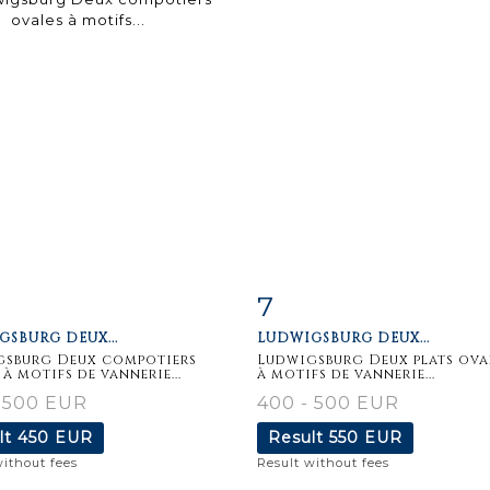
7
m detail
Zoom
Item detail
Zoo
SBURG DEUX...
LUDWIGSBURG DEUX...
gsburg Deux compotiers
Ludwigsburg Deux plats ova
 à motifs de vannerie...
à motifs de vannerie...
 500 EUR
400 - 500 EUR
lt
450 EUR
Result
550 EUR
without fees
Result without fees