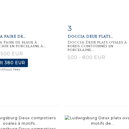
3
m detail
Zoom
Item detail
Zoo
 PAIRE DE...
DOCCIA DEUX PLATS...
 Paire de seaux à
Doccia Deux plats ovales à
chir en porcelaine à...
bords contournés en
porcelaine...
 500 EUR
500 - 800 EUR
lt
380 EUR
without fees