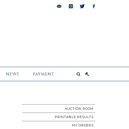
bids@pescheteau-
instagram
twitter
facebook
badin.com
NEWS
PAYMENT
AUCTION ROOM
PRINTABLE RESULTS
MY ORDERS