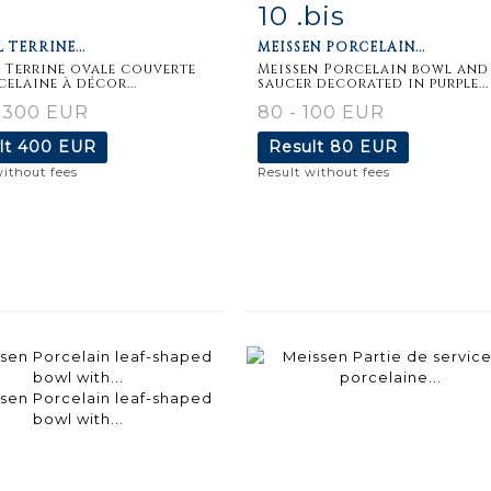
10 .bis
m detail
Zoom
Item detail
Zoo
 TERRINE...
MEISSEN PORCELAIN...
 Terrine ovale couverte
Meissen Porcelain bowl and
celaine à décor...
saucer decorated in purple...
- 300 EUR
80 - 100 EUR
lt
400 EUR
Result
80 EUR
without fees
Result without fees