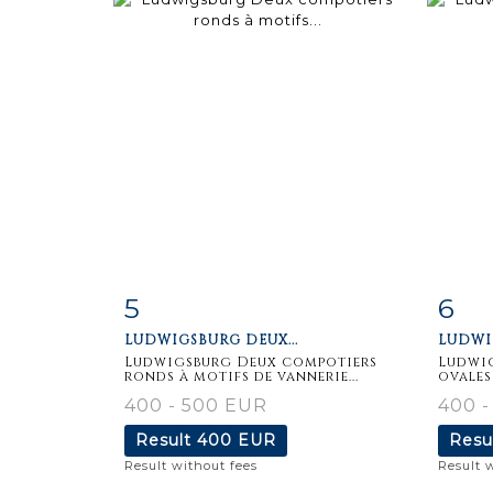
5
6
Item detail
Zoom
Ite
LUDWIGSBURG DEUX...
LUDWIG
Ludwigsburg Deux compotiers
Ludwi
ronds à motifs de vannerie...
ovales
400 - 500 EUR
400 -
Result
400 EUR
Resu
Result without fees
Result 