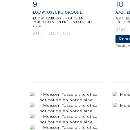
9
10
Item detail
Zoom
Ite
LUDWIGSBURG GROUPE...
AMSTEL
Ludwigsburg Groupe en
Amstel
porcelaine représentant un
en por
couple...
200 
200 - 300 EUR
Resu
Result 