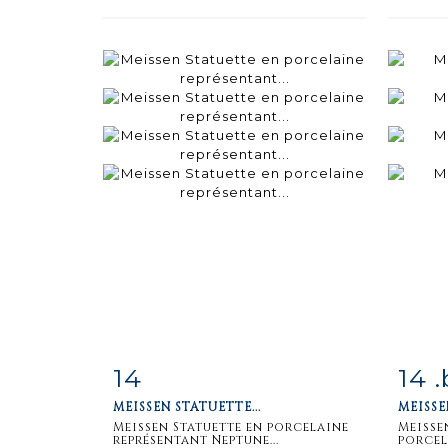
14
14 .
Item detail
Zoom
Ite
MEISSEN STATUETTE...
MEISS
Meissen Statuette en porcelaine
Meiss
représentant Neptune...
porcel