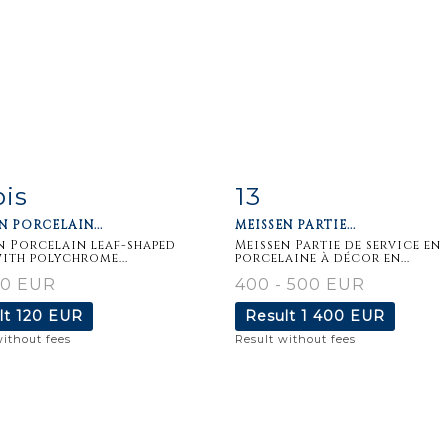
bis
13
m detail
Zoom
Item detail
Zoo
N PORCELAIN...
MEISSEN PARTIE...
n Porcelain leaf-shaped
Meissen Partie de service en
ith polychrome...
porcelaine à décor en...
60 EUR
400 - 500 EUR
lt
120 EUR
Result
1 400 EUR
without fees
Result without fees