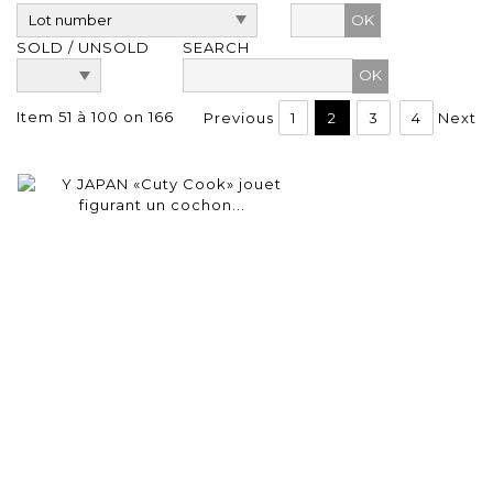
OK
SOLD / UNSOLD
SEARCH
Item 51 à 100 on 166
Previous
1
2
3
4
Next