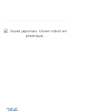
266
Item detail
Zoom