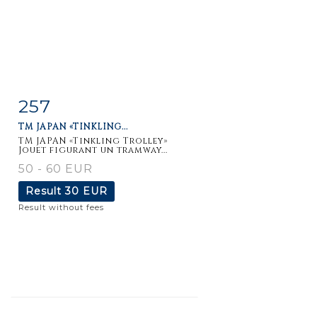
257
Item detail
Zoom
TM JAPAN «TINKLING...
TM JAPAN «Tinkling Trolley»
Jouet figurant un tramway...
50 - 60 EUR
Result
30 EUR
Result without fees