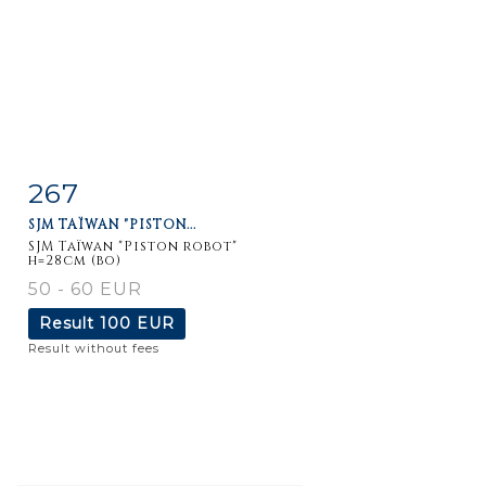
267
Item detail
Zoom
SJM TAÏWAN "PISTON...
SJM Taïwan "Piston robot"
h=28cm (bo)
50 - 60 EUR
Result
100 EUR
Result without fees