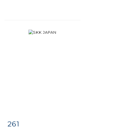
261
Item detail
Zoom