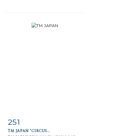
251
Item detail
Zoom
TM JAPAN "CIRCUS...