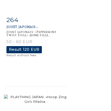
264
Item detail
Zoom
JOUET JAPONAIS:...
Jouet japonais: «Peppermint
Twist Doll» jeune fille...
50 - 60 EUR
Result
120 EUR
Result without fees