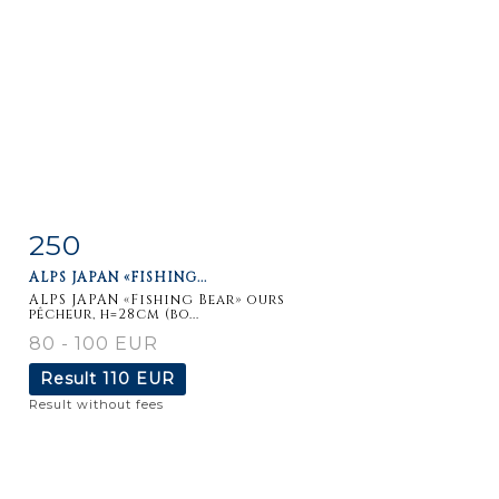
250
Item detail
Zoom
ALPS JAPAN «FISHING...
ALPS JAPAN «Fishing Bear» ours
pêcheur, h=28cm (bo...
80 - 100 EUR
Result
110 EUR
Result without fees