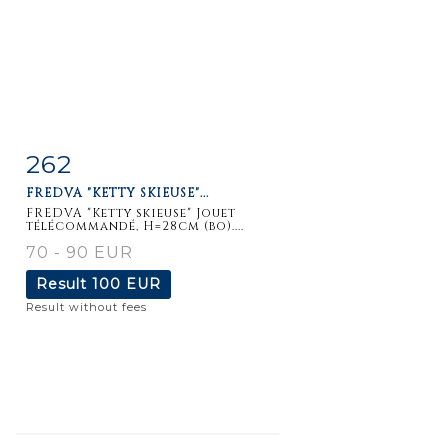
262
Item detail
Zoom
FREDVA "KETTY SKIEUSE"...
FREDVA "Ketty skieuse" Jouet
télécommandé, H=28cm (bo)....
70 - 90 EUR
Result
100 EUR
Result without fees