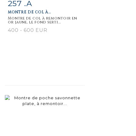
257 .A
Item detail
Zoom
MONTRE DE COL À...
Montre de col à remontoir en
or jaune, le fond serti...
400 - 600 EUR