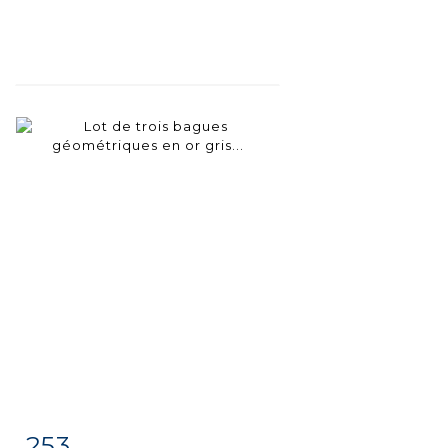
253
Item detail
Zoom