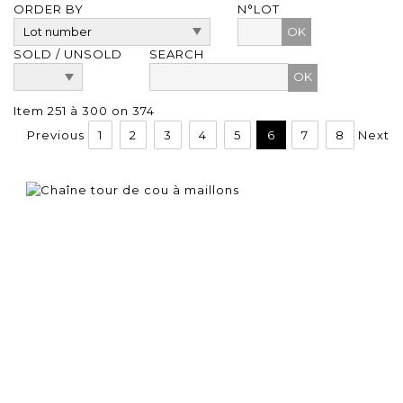
ORDER BY
N°LOT
OK
SOLD / UNSOLD
SEARCH
Item 251 à 300 on 374
Previous
1
2
3
4
5
6
7
8
Next