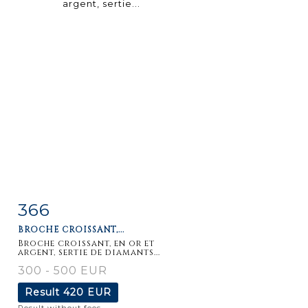
366
Item detail
Zoom
BROCHE CROISSANT,...
Broche croissant, en or et
argent, sertie de diamants...
300 - 500 EUR
Result
420 EUR
Result without fees