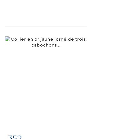
352
Item detail
Zoom