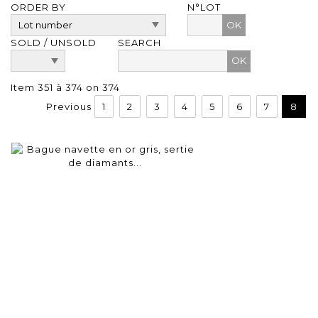
ORDER BY
N°LOT
OK
SOLD / UNSOLD
SEARCH
Item 351 à 374 on 374
Previous
1
2
3
4
5
6
7
8