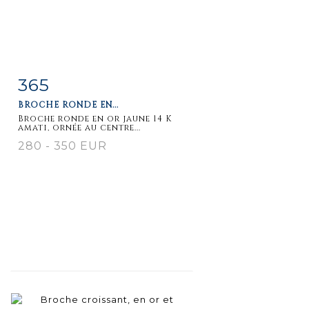
365
Item detail
Zoom
BROCHE RONDE EN...
Broche ronde en or jaune 14 K
amati, ornée au centre...
280 - 350 EUR