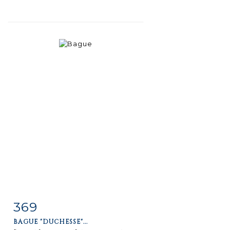
369
Item detail
Zoom
BAGUE "DUCHESSE"...