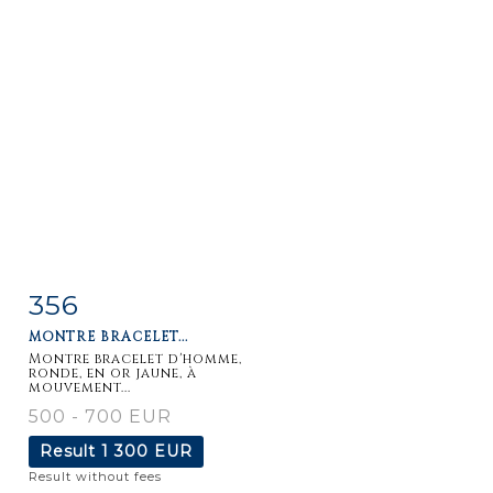
356
Item detail
Zoom
MONTRE BRACELET...
Montre bracelet d'homme,
ronde, en or jaune, à
mouvement...
500 - 700 EUR
Result
1 300 EUR
Result without fees