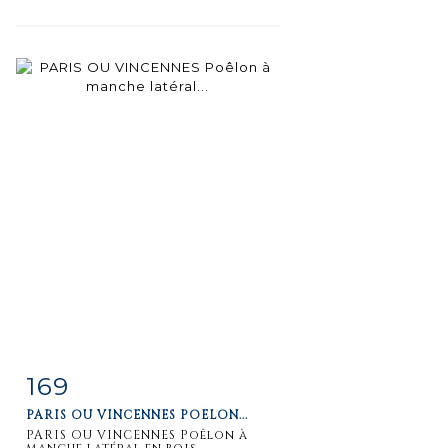
169
Item detail
Zoom
PARIS OU VINCENNES POÊLON...
PARIS OU VINCENNES Poêlon à
manche latéral en bois...