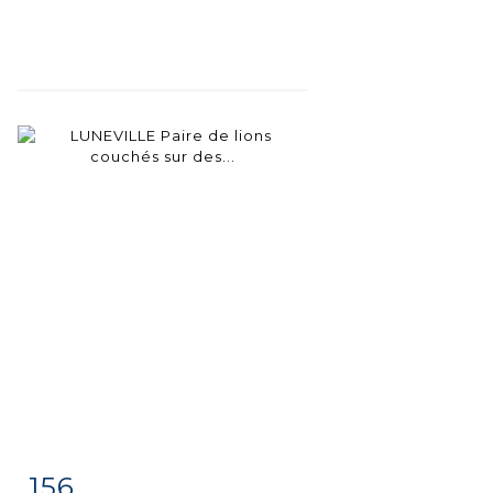
156
Item detail
Zoom