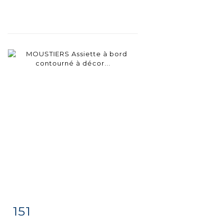
151
Item detail
Zoom