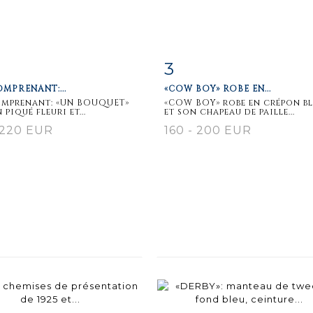
3
m detail
Zoom
Item detail
Zoo
MPRENANT:...
«COW BOY» ROBE EN...
omprenant: «UN BOUQUET»
«COW BOY» robe en crépon b
 piqué fleuri et...
et son chapeau de paille...
 220 EUR
160 - 200 EUR