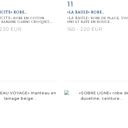
11
m detail
Zoom
Item detail
Zoo
ICITE» ROBE...
«LA BAULE» ROBE...
ICITE» robe en coton
«LA BAULE» robe de plage, tis
 banane garni croquet,...
uni et rayé en rouge...
 230 EUR
160 - 220 EUR