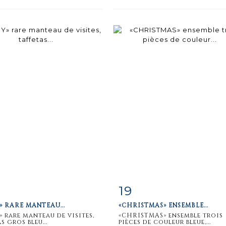
19
m detail
Zoom
Item detail
Zoo
» RARE MANTEAU...
«CHRISTMAS» ENSEMBLE...
» rare manteau de visites,
«CHRISTMAS» ensemble trois
s gros bleu...
pièces de couleur bleue,...