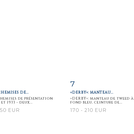
7
m detail
Zoom
Item detail
Zoo
HEMISES DE...
«DERBY»: MANTEAU...
hemises de présentation
«DERBY»: manteau de tweed à
 et 1933 - deux...
fond bleu, ceinture de...
 150 EUR
170 - 210 EUR