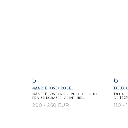
5
6
Item detail
Zoom
Ite
«MARIE JOSE» ROBE...
DEUX C
«MARIE JOSE» robe pied de poule,
Deux c
fraise écrasée, ceinture...
de 1925
200 - 260 EUR
110 -