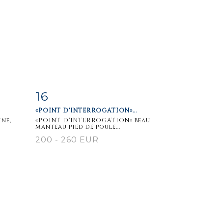
16
m
Item detail
Zoom
«POINT D'INTERROGATION»...
ine,
«POINT D'INTERROGATION» beau
manteau pied de poule...
200 - 260 EUR