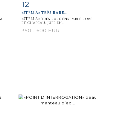
12
m
Item detail
Zoom
«STELLA» TRÈS RARE...
su
«STELLA» très rare ensemble robe
et chapeau, jupe en...
350 - 600 EUR