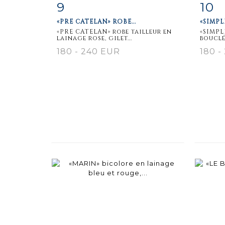
9
10
Item detail
Zoom
Ite
«PRE CATELAN» ROBE...
«SIMPL
«PRE CATELAN» robe tailleur en
«SIMPL
lainage rose, gilet...
bouclé
180 - 240 EUR
180 -