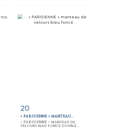
20
m
Item detail
Zoom
« PARISIENNE » MANTEAU...
« PARISIENNE » manteau de
velours bleu foncé doublé...