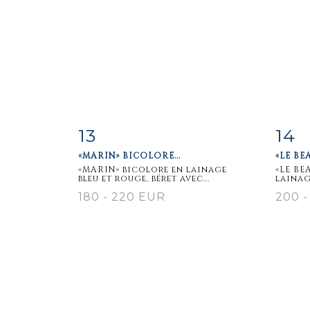
13
14
Item detail
Zoom
Ite
«MARIN» BICOLORE...
«LE BE
«MARIN» bicolore en lainage
«LE BE
bleu et rouge, béret avec...
lainag
180 - 220 EUR
200 -