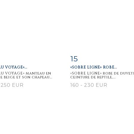
15
m detail
Zoom
Item detail
Zoo
AU VOYAGE»...
«SOBRE LIGNE» ROBE...
AU VOYAGE» manteau en
«SOBRE LIGNE» robe de duvet
e beige et son chapeau...
ceinture de reptile,...
 250 EUR
160 - 230 EUR