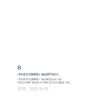
8
m
Item detail
Zoom
«PARISIENNE» MANTEAU...
«PARISIENNE» manteau de
velours bleu foncé doublé de...
300 - 500 EUR