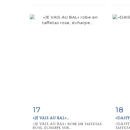
17
18
Item detail
Zoom
Ite
«JE VAIS AU BAL»...
«DAISY
«JE VAIS AU BAL» robe en taffetas
«DAISY
rose, écharpe sur...
taffeta