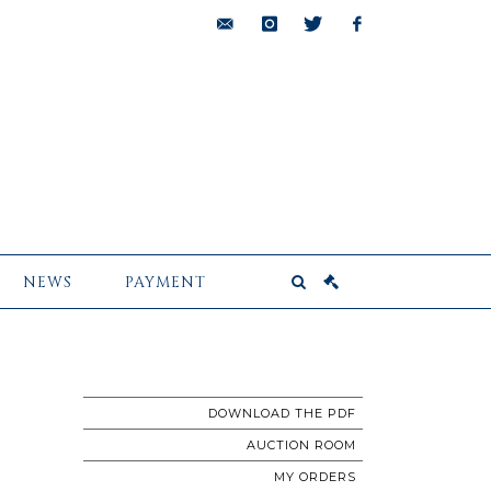
bids@pescheteau-
instagram
twitter
facebook
badin.com
NEWS
PAYMENT
DOWNLOAD THE PDF
AUCTION ROOM
MY ORDERS