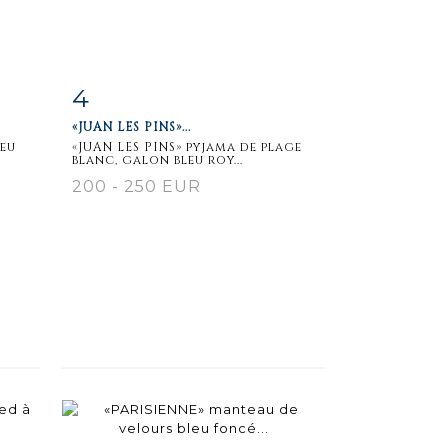
4
m
Item detail
Zoom
«JUAN LES PINS»...
leu
«JUAN LES PINS» pyjama de plage
blanc, galon bleu roy...
200 - 250 EUR