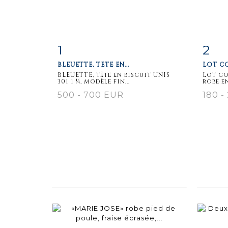
1
2
Item detail
Zoom
Ite
BLEUETTE, TÊTE EN...
LOT CO
BLEUETTE, tête en biscuit UNIS
Lot c
301 1 ¼, modèle fin...
robe en
500 - 700 EUR
180 -