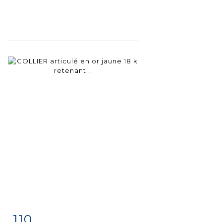
110
Item detail
Zoom