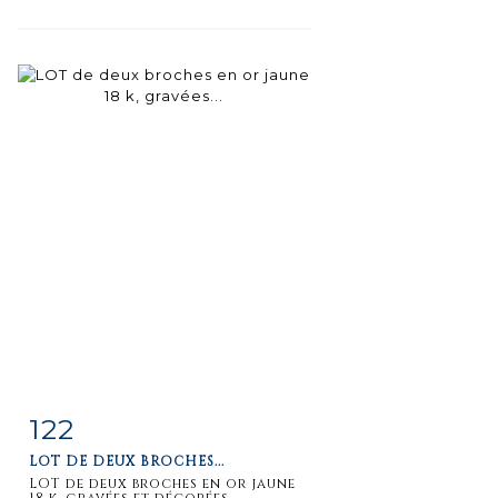
122
Item detail
Zoom
LOT DE DEUX BROCHES...
LOT de deux broches en or jaune
18 k, gravées et décorées...