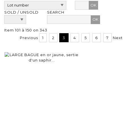
OK
SOLD / UNSOLD
SEARCH
Item 101 à 150 on 343
Previous
1
2
3
4
5
6
7
Next