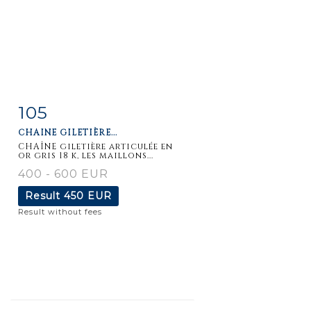
105
Item detail
Zoom
CHAÎNE GILETIÈRE...
CHAÎNE giletière articulée en
or gris 18 k, les maillons...
400 - 600 EUR
Result
450 EUR
Result without fees