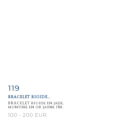
119
Item detail
Zoom
BRACELET RIGIDE...
BRACELET rigide en jade,
monture en or jaune 18k.
100 - 200 EUR