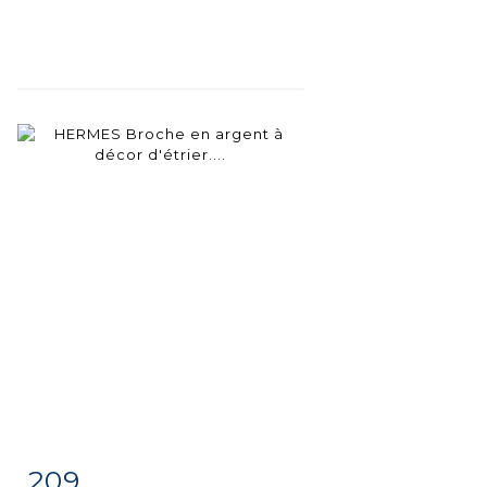
209
Item detail
Zoom