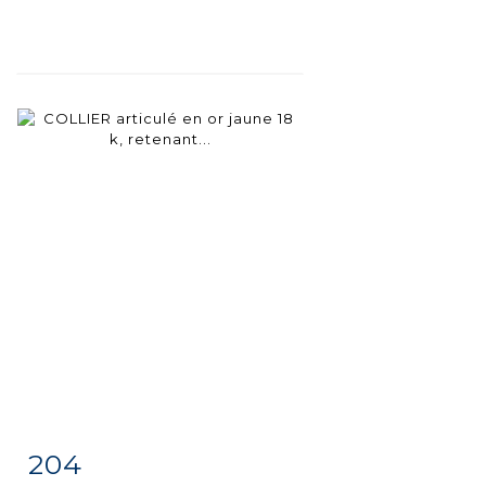
204
Item detail
Zoom