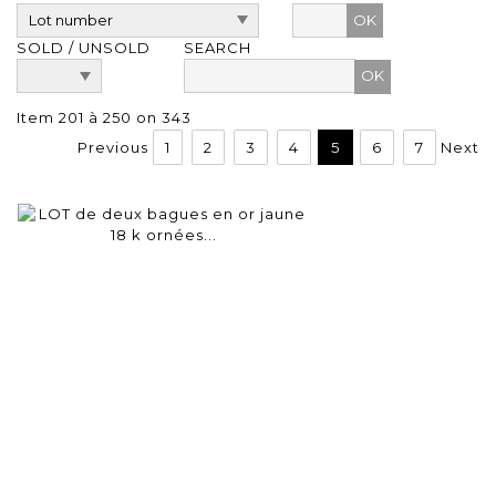
OK
SOLD / UNSOLD
SEARCH
Item 201 à 250 on 343
Previous
1
2
3
4
5
6
7
Next