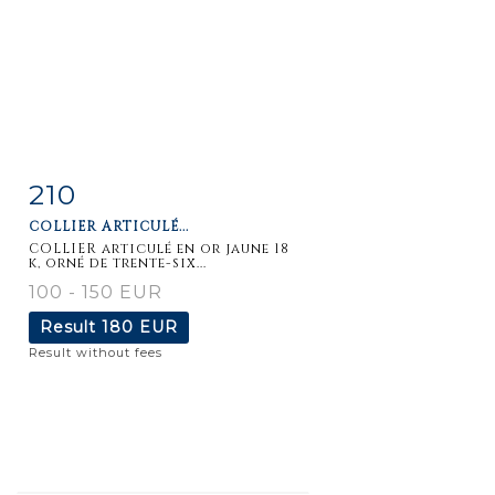
210
Item detail
Zoom
COLLIER ARTICULÉ...
COLLIER articulé en or jaune 18
k, orné de trente-six...
100 - 150 EUR
Result
180 EUR
Result without fees