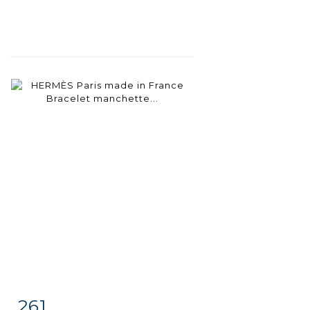
261
Item detail
Zoom