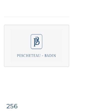
256
Item detail
Zoom