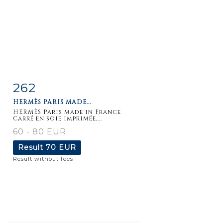
262
Item detail
Zoom
HERMÈS PARIS MADE...
HERMÈS Paris made in France
Carré en soie imprimée,...
60 - 80 EUR
Result
70 EUR
Result without fees