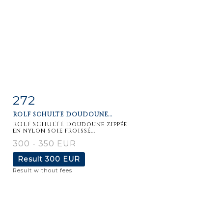
272
Item detail
Zoom
ROLF SCHULTE DOUDOUNE...
ROLF SCHULTE Doudoune zippée
en nylon soie froissé...
300 - 350 EUR
Result
300 EUR
Result without fees