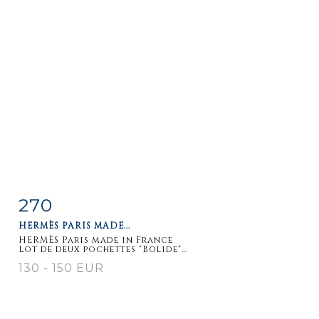
270
Item detail
Zoom
HERMÈS PARIS MADE...
HERMÈS Paris made in France
Lot de deux pochettes "Bolide"...
130 - 150 EUR