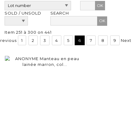
OK
SOLD / UNSOLD
SEARCH
Item 251 à 300 on 441
revious
1
2
3
4
5
6
7
8
9
Next