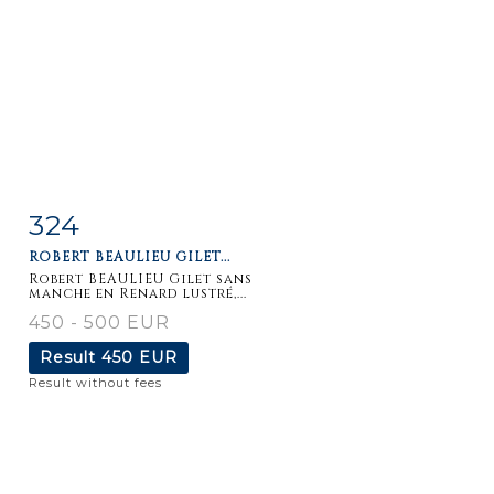
324
Item detail
Zoom
ROBERT BEAULIEU GILET...
Robert BEAULIEU Gilet sans
manche en Renard lustré,...
450 - 500 EUR
Result
450 EUR
Result without fees