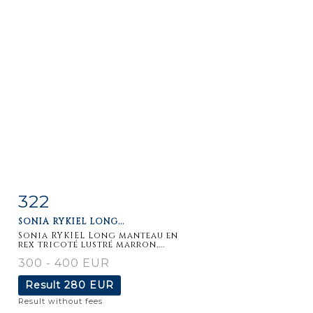
322
Item detail
Zoom
SONIA RYKIEL LONG...
Sonia RYKIEL Long manteau en
rex tricoté lustré marron,...
300 - 400 EUR
Result
280 EUR
Result without fees