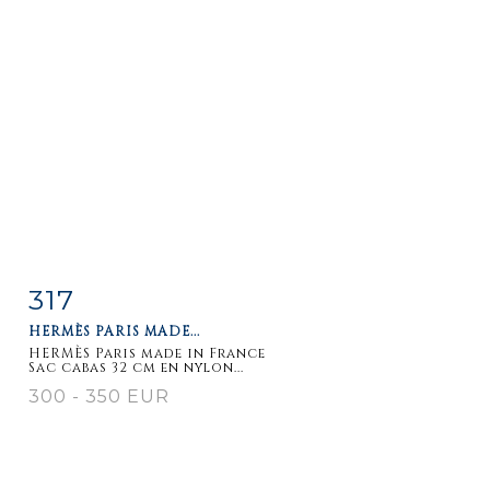
317
Item detail
Zoom
HERMÈS PARIS MADE...
HERMÈS Paris made in France
Sac cabas 32 cm en nylon...
300 - 350 EUR