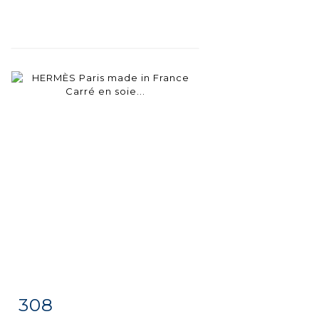
308
Item detail
Zoom