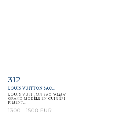
312
Item detail
Zoom
LOUIS VUITTON SAC...
LOUIS VUITTON Sac "Alma"
grand modèle en cuir épi
piment,...
1300 - 1500 EUR