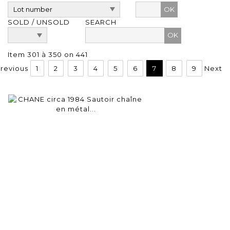
OK
SOLD / UNSOLD
SEARCH
Item 301 à 350 on 441
revious
1
2
3
4
5
6
7
8
9
Next