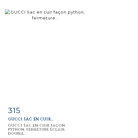
315
Item detail
Zoom
GUCCI SAC EN CUIR...
GUCCI Sac en cuir façon
python, fermeture éclair,
double...