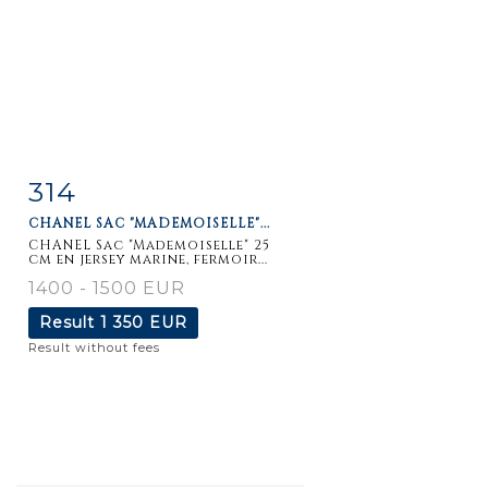
314
Item detail
Zoom
CHANEL SAC "MADEMOISELLE"...
CHANEL Sac "Mademoiselle" 25
cm en jersey marine, fermoir...
1400 - 1500 EUR
Result
1 350 EUR
Result without fees