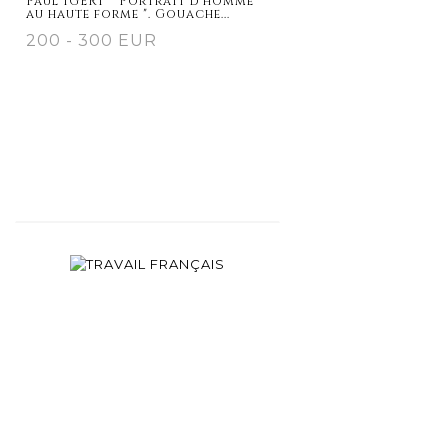
Paul IGERT " Portrait d'homme
au haute forme ". Gouache...
200 - 300 EUR