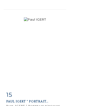
15
Item detail
Zoom
PAUL IGERT " PORTRAIT...