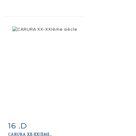
16 .D
Item detail
Zoom
CARURA XX-XXIÈME...