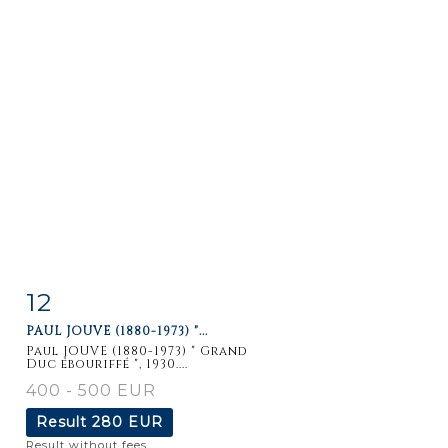
12
Item detail
Zoom
PAUL JOUVE (1880-1973) "...
Paul JOUVE (1880-1973) " Grand
Duc ébouriffé ", 1930....
400 - 500 EUR
Result
280 EUR
Result without fees