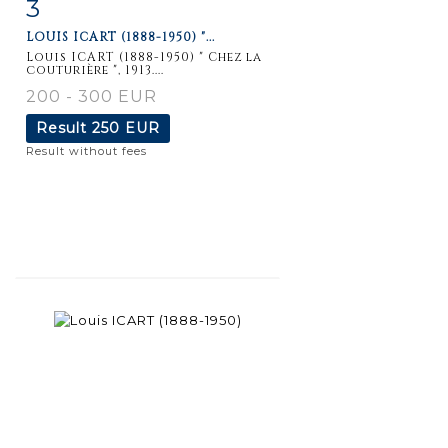
3
Item detail
Zoom
LOUIS ICART (1888-1950) "...
Louis ICART (1888-1950) " Chez la
couturière ", 1913....
200 - 300 EUR
Result
250 EUR
Result without fees