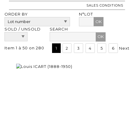
SALES CONDITIONS
ORDER BY
N°LOT
OK
SOLD / UNSOLD
SEARCH
Item 1 à 50 on 280
1
2
3
4
5
6
Next