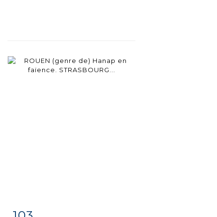
103
Item detail
Zoom