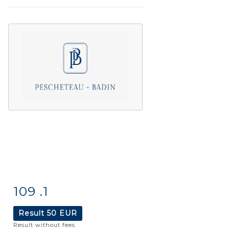
109 .1
Item detail
Zoom
Result
50 EUR
Result without fees