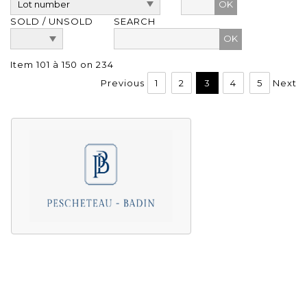
OK
SOLD / UNSOLD
SEARCH
Item 101 à 150 on 234
Previous
1
2
3
4
5
Next