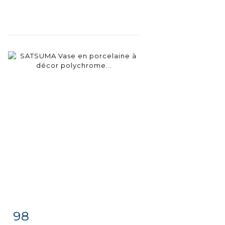
98
Item detail
Zoom