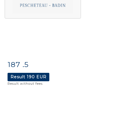
187 .5
Item detail
Zoom
Result
190 EUR
Result without fees