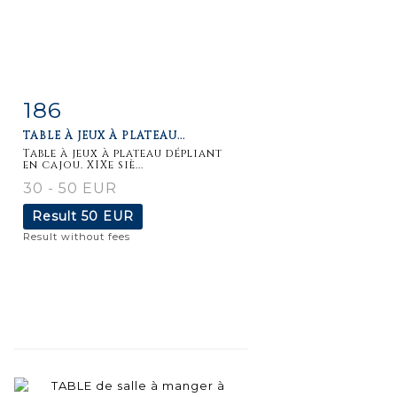
186
Item detail
Zoom
TABLE À JEUX À PLATEAU...
Table à jeux à plateau dépliant
en cajou. XIXe siè...
30 - 50 EUR
Result
50 EUR
Result without fees