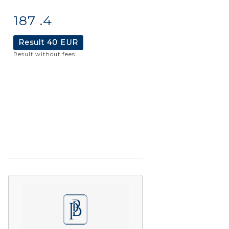
187 .4
Item detail
Zoom
Result
40 EUR
Result without fees