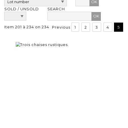
OK
SOLD / UNSOLD
SEARCH
Item 201 à 234 on 234
Previous
1
2
3
4
5