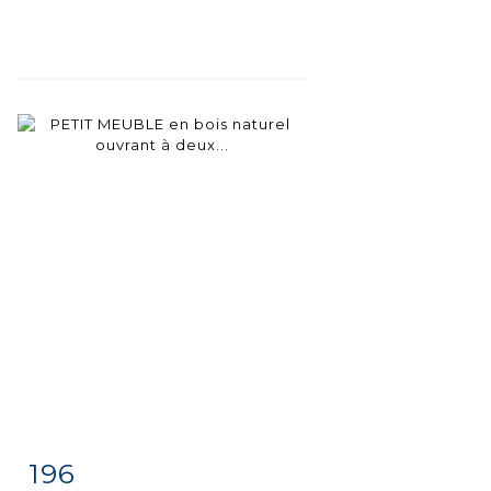
196
Item detail
Zoom