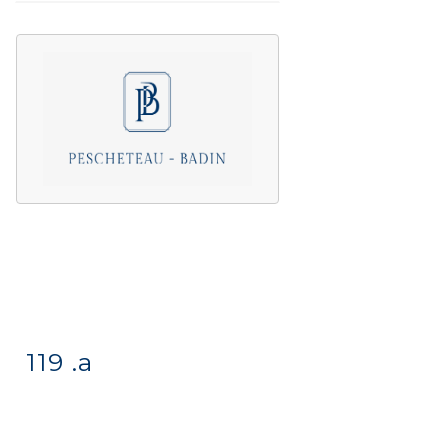
119 .a
Item detail
Zoom