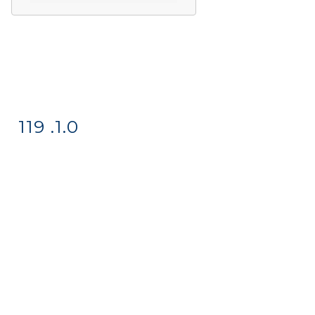
119 .1.0
Item detail
Zoom