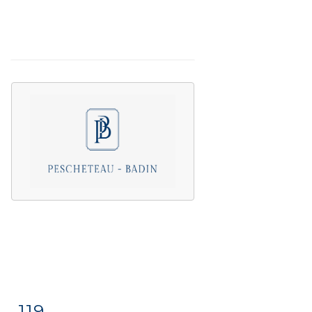
119
Item detail
Zoom