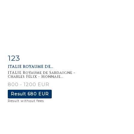
123
Item detail
Zoom
ITALIE ROYAUME DE...
ITALIE Royaume de Sardaigne -
Charles Félix - Monnaie...
800 - 1200 EUR
Result
680 EUR
Result without fees