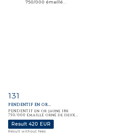
131
Item detail
Zoom
PENDENTIF EN OR...
PENDENTIF en or jaune 18k
750/000 émaillé orné de deux...
Result
420 EUR
Result without fees