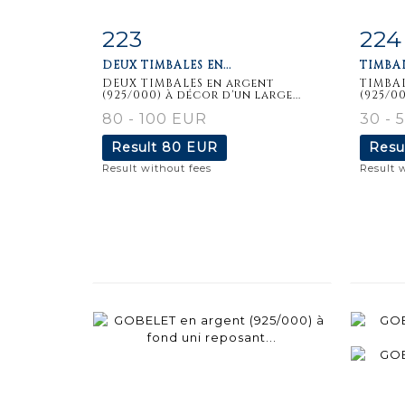
223
224
Item detail
Zoom
Ite
DEUX TIMBALES EN...
TIMBAL
DEUX TIMBALES en argent
TIMBAL
(925/000) à décor d'un large...
(925/00
80 - 100 EUR
30 - 
Result
80 EUR
Resu
Result without fees
Result 