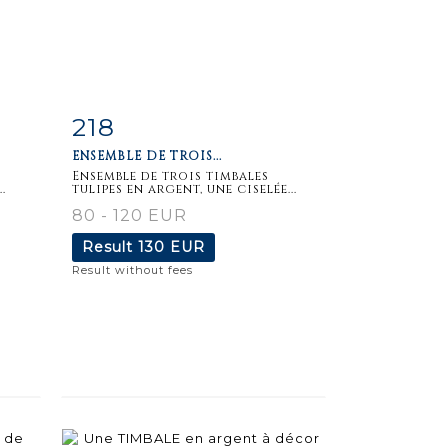
218
m
Item detail
Zoom
ENSEMBLE DE TROIS...
t
Ensemble de trois timbales
.
tulipes en argent, une ciselée...
80 - 120 EUR
Result
130 EUR
Result without fees