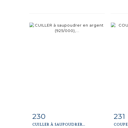
230
231
Item detail
Zoom
Ite
CUILLER À SAUPOUDRER...
COUPEL