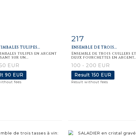
217
m detail
Zoom
Item detail
Zoo
IMBALES TULIPES...
ENSEMBLE DE TROIS...
imbales tulipes en argent
Ensemble de trois cuillers e
sant sur un...
deux fourchettes en argent,..
150 EUR
100 - 200 EUR
lt
90 EUR
Result
150 EUR
without fees
Result without fees