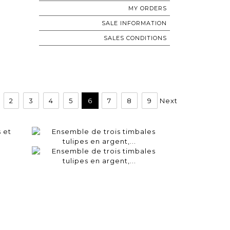
MY ORDERS
SALE INFORMATION
SALES CONDITIONS
2
3
4
5
6
7
8
9
Next