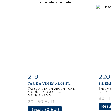
219
220
Item detail
Zoom
Ite
TASSE À VIN EN ARGENT...
ENSEMB
Tasse à vin en argent uni,
Ensemb
modèle à ombilic,
Deux en
monogrammée....
80 - 
20 - 50 EUR
Resu
Result
60 EUR