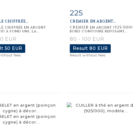
225
m detail
Zoom
Item detail
Zoo
E CHIFFRÉE...
CREMIER EN ARGENT...
E chiffrée en argent
CREMIER en argent (925/000)
0) à fond uni, la...
bord contouré reposant...
50 EUR
80 - 100 EUR
lt
50 EUR
Result
80 EUR
without fees
Result without fees