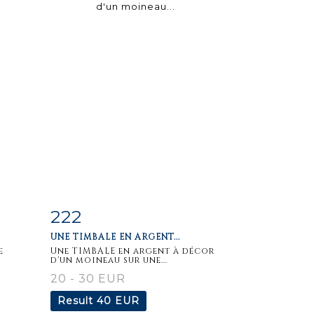
222
m
Item detail
Zoom
UNE TIMBALE EN ARGENT...
e
Une TIMBALE en argent à décor
d'un moineau sur une...
20 - 30 EUR
Result
40 EUR