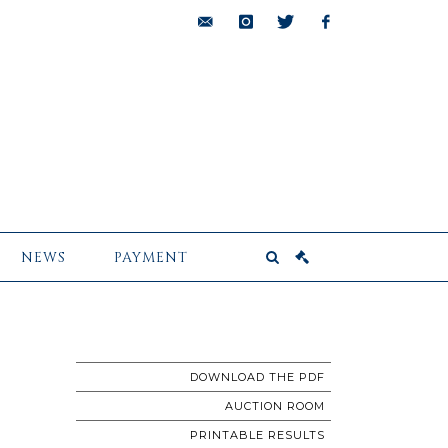
bids@pescheteau-
instagram
twitter
facebook
badin.com
NEWS
PAYMENT
DOWNLOAD THE PDF
AUCTION ROOM
PRINTABLE RESULTS