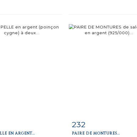
232
m detail
Zoom
Item detail
Zoo
LE EN ARGENT...
PAIRE DE MONTURES...