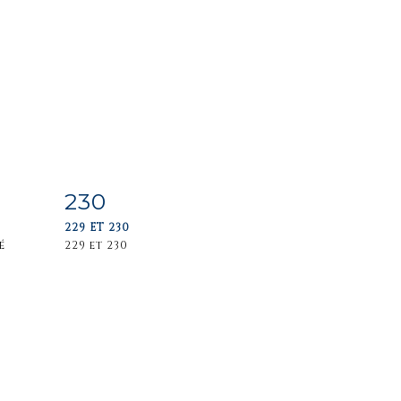
230
m
Item detail
Zoom
229 ET 230
é
229 et 230