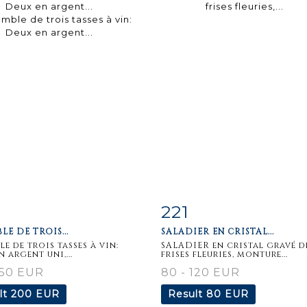
221
m detail
Zoom
Item detail
Zoo
LE DE TROIS...
SALADIER EN CRISTAL...
le de trois tasses à vin:
SALADIER en cristal gravé d
 argent uni,...
frises fleuries, monture...
150 EUR
80 - 120 EUR
lt
200 EUR
Result
80 EUR