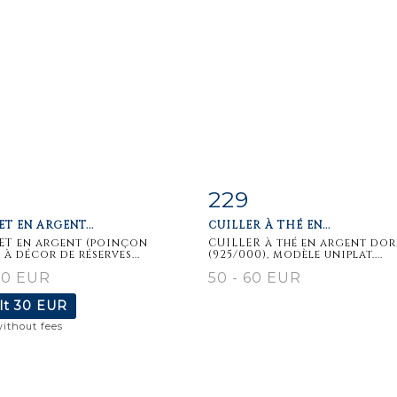
229
m detail
Zoom
Item detail
Zoo
T EN ARGENT...
CUILLER À THÉ EN...
ET en argent (poinçon
CUILLER à thé en argent dor
 à décor de réserves...
(925/000), modèle uniplat....
30 EUR
50 - 60 EUR
lt
30 EUR
without fees