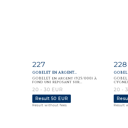
227
228
Item detail
Zoom
Ite
GOBELET EN ARGENT...
GOBELE
GOBELET en argent (925/000) à
GOBEL
fond uni reposant sur...
cygne)
20 - 30 EUR
20 - 
Result
50 EUR
Resu
Result without fees
Result 