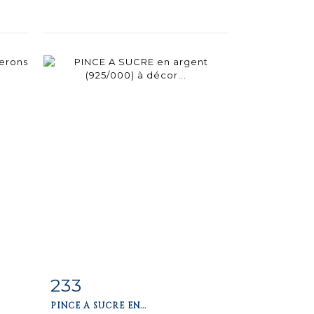
233
m
Item detail
Zoom
PINCE A SUCRE EN...