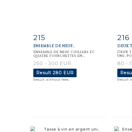
215
216
Item detail
Zoom
Ite
ENSEMBLE DE NEUF...
DEUX T
Ensemble de neuf cuillers et
Deux t
quatre fourchettes en...
uni, po
250 - 300 EUR
80 - 
Result
280 EUR
Resu
Result without fees
Result 