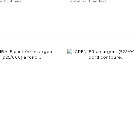
without fees
Result without fees