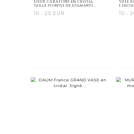
DEUX CARAFONS en cristal
VASE r
taillé pointes de diamants...
l'imita
10 - 20 EUR
10 - 