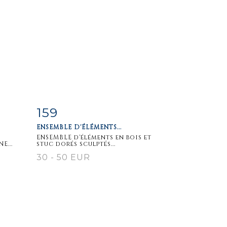
159
m
Item detail
Zoom
ENSEMBLE D'ÉLÉMENTS...
ENSEMBLE d'éléments en bois et
E...
stuc dorés sculptés...
30 - 50 EUR