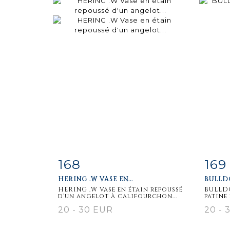
168
169
Item detail
Zoom
Ite
HERING .W VASE EN...
BULLDO
HERING .W Vase en étain repoussé
BULLDO
d'un angelot à califourchon...
patine
20 - 30 EUR
20 - 