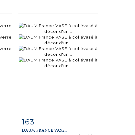
163
m
Item detail
Zoom
DAUM FRANCE VASE...