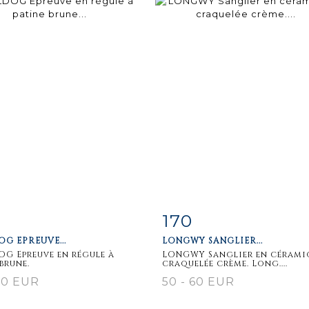
170
m detail
Zoom
Item detail
Zoo
G EPREUVE...
LONGWY SANGLIER...
G Epreuve en régule à
LONGWY Sanglier en cérami
 brune.
craquelée crème. Long....
30 EUR
50 - 60 EUR