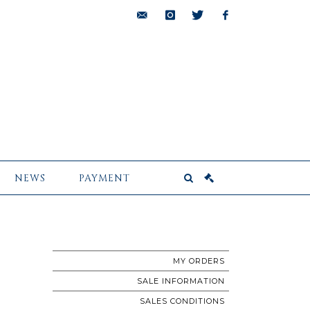
bids@pescheteau-
instagram
twitter
facebook
badin.com
NEWS
PAYMENT
MY ORDERS
SALE INFORMATION
SALES CONDITIONS