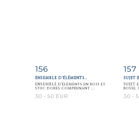
156
157
Item detail
Zoom
Ite
ENSEMBLE D'ÉLÉMENTS...
SUJET 
ENSEMBLE d'éléments en bois et
SUJET 
stuc dorés comprenant :...
bosse, 
30 - 50 EUR
30 - 