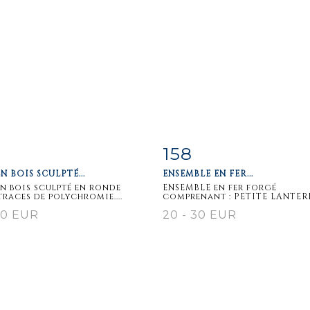
158
m detail
Zoom
Item detail
Zoo
EN BOIS SCULPTÉ...
ENSEMBLE EN FER...
en bois sculpté en ronde
ENSEMBLE en fer forgé
traces de polychromie....
comprenant : PETITE LANTERN
50 EUR
20 - 30 EUR