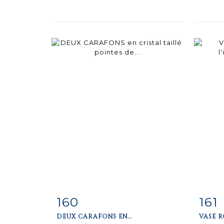
160
161
Item detail
Zoom
Ite
DEUX CARAFONS EN...
VASE R