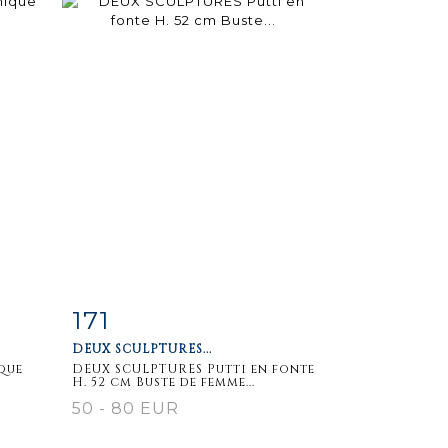
171
m
Item detail
Zoom
DEUX SCULPTURES...
que
DEUX SCULPTURES Putti en fonte
H. 52 cm Buste de femme...
50 - 80 EUR