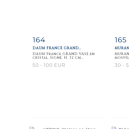
164
165
Item detail
Zoom
Ite
DAUM FRANCE GRAND...
MURAN
DAUM France GRAND VASE en
MURAN
cristal. Signé. H. 32 cm...
mouvem
50 - 100 EUR
30 - 