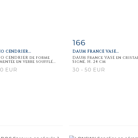
166
m detail
Zoom
Item detail
Zoo
O CENDRIER...
DAUM FRANCE VASE...
O CENDRIER de forme
DAUM France VASE en crista
entée en verre soufflé...
Signé. H. 24 cm
50 EUR
30 - 50 EUR