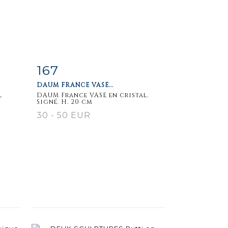
167
m
Item detail
Zoom
DAUM FRANCE VASE...
l
DAUM France VASE en cristal.
Signé. H. 20 cm
30 - 50 EUR