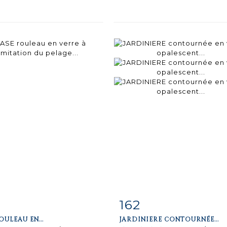
162
m detail
Zoom
Item detail
Zoo
OULEAU EN...
JARDINIERE CONTOURNÉE...