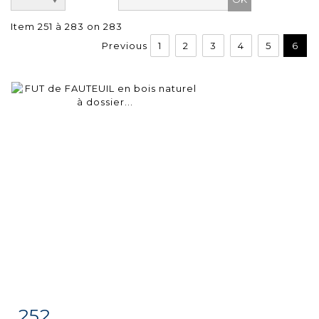
Item 251 à 283 on 283
Previous
1
2
3
4
5
6
252
Item detail
Zoom