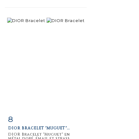
8
Item detail
Zoom
DIOR BRACELET "MUGUET"...
DIOR Bracelet "Muguet" en
métal doré, émail et strass....