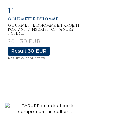
11
Item detail
Zoom
GOURMETTE D'HOMME...
GOURMETTE d'homme en argent
portant l'inscription "André"
Poids...
20 - 30 EUR
Result
30 EUR
Result without fees