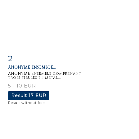
2
Item detail
Zoom
ANONYME ENSEMBLE...
ANONYME Ensemble comprenant
trois fibules en métal...
5 - 10 EUR
Result
17 EUR
Result without fees