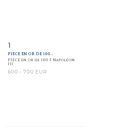
1
Item detail
Zoom
PIECE EN OR DE 100...
PIECE en or de 100 F Napoléon
III.
600 - 700 EUR