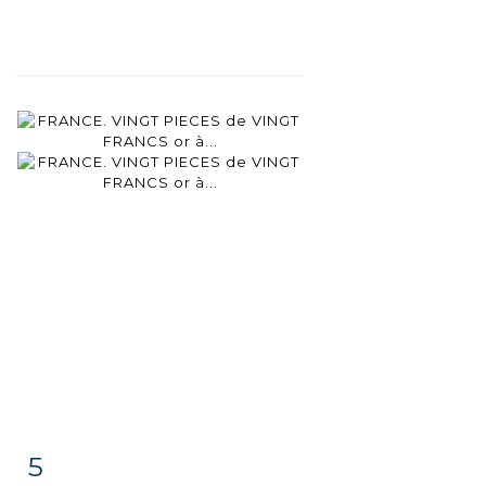
5
Item detail
Zoom