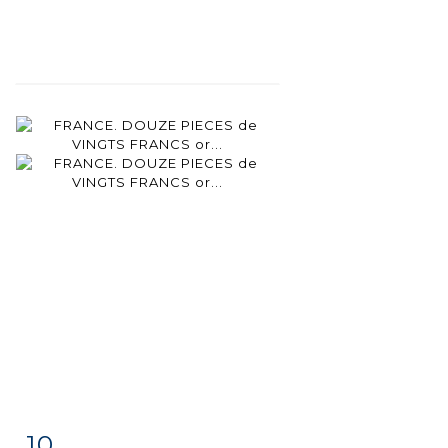
10
Item detail
Zoom