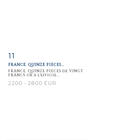
11
Item detail
Zoom
FRANCE. QUINZE PIECES...
FRANCE. QUINZE PIECES de VINGT
FRANCS or à l'effigie...
2200 - 2800 EUR