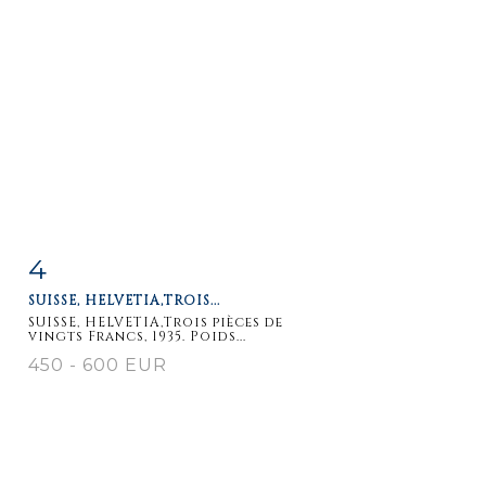
4
Item detail
Zoom
SUISSE, HELVETIA,TROIS...
SUISSE, HELVETIA,Trois pièces de
vingts Francs, 1935. Poids...
450 - 600 EUR