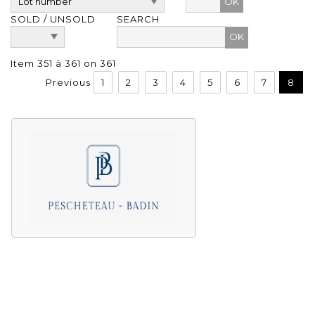
OK
SOLD / UNSOLD
SEARCH
Item 351 à 361 on 361
Previous
1
2
3
4
5
6
7
8