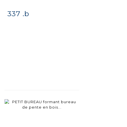
337 .b
Item detail
Zoom