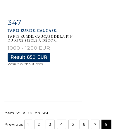
347
Item detail
Zoom
TAPIS KURDE, CAUCASE...
TAPIS Kurde, Caucase de la fin
du XIXe siècle à décor...
1000 - 1200 EUR
Result
850 EUR
Result without fees
Item 351 à 361 on 361
Previous
1
2
3
4
5
6
7
8