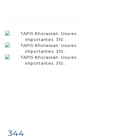
344
Item detail
Zoom