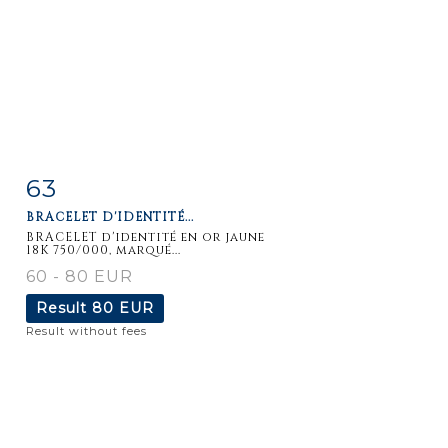
63
Item detail
Zoom
BRACELET D'IDENTITÉ...
BRACELET d'identité en or jaune
18K 750/000, marqué...
60 - 80 EUR
Result
80 EUR
Result without fees