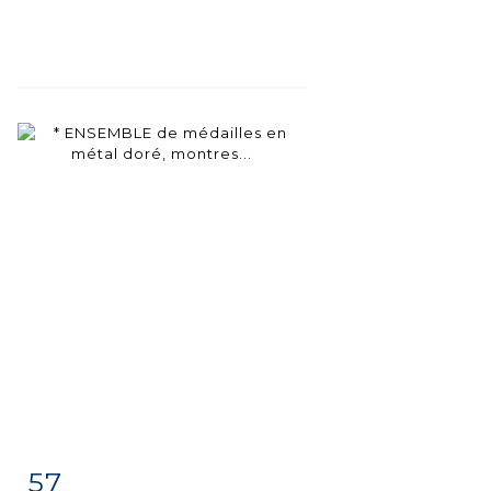
57
Item detail
Zoom