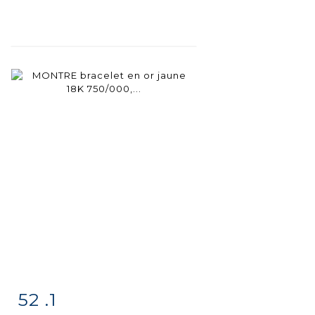
52 .1
Item detail
Zoom