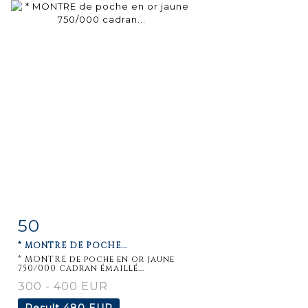
50
Item detail
Zoom
* MONTRE DE POCHE...
* MONTRE de poche en or jaune
750/000 cadran émaillé...
300 - 400 EUR
Result
480 EUR