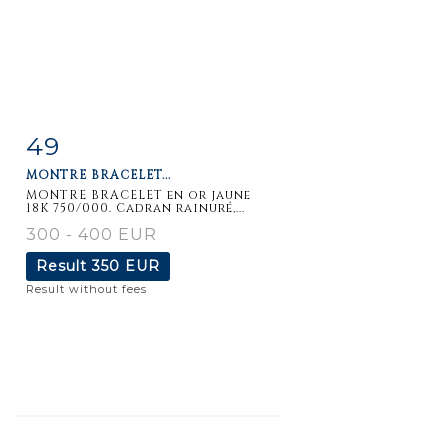
49
Item detail
Zoom
MONTRE BRACELET...
MONTRE BRACELET en or jaune
18K 750/000. Cadran rainuré,...
300 - 400 EUR
Result
350 EUR
Result without fees