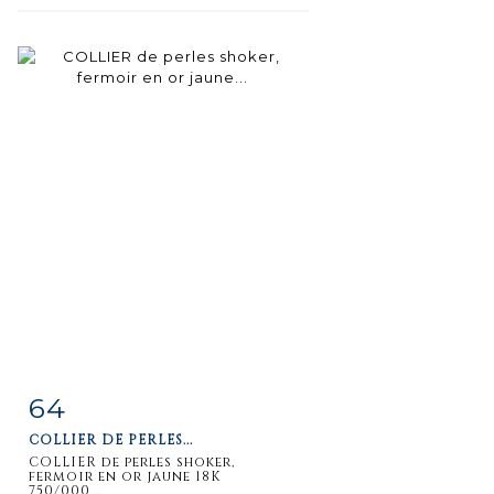
64
Item detail
Zoom
COLLIER DE PERLES...
COLLIER de perles shoker,
fermoir en or jaune 18K
750/000....