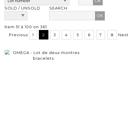
OK
SOLD / UNSOLD
SEARCH
Item 51 à 100 on 361
Previous
1
2
3
4
5
6
7
8
Next