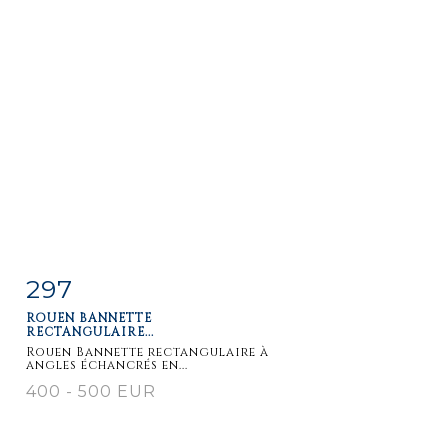
297
Item detail
Zoom
ROUEN BANNETTE
RECTANGULAIRE...
Rouen Bannette rectangulaire à
angles échancrés en...
400 - 500 EUR