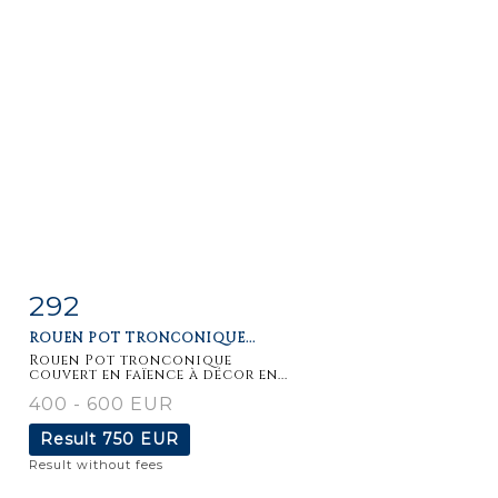
292
Item detail
Zoom
ROUEN POT TRONCONIQUE...
Rouen Pot tronconique
couvert en faïence à décor en...
400 - 600 EUR
Result
750 EUR
Result without fees