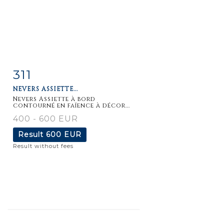
311
Item detail
Zoom
NEVERS ASSIETTE...
Nevers Assiette à bord
contourné en faïence à décor...
400 - 600 EUR
Result
600 EUR
Result without fees