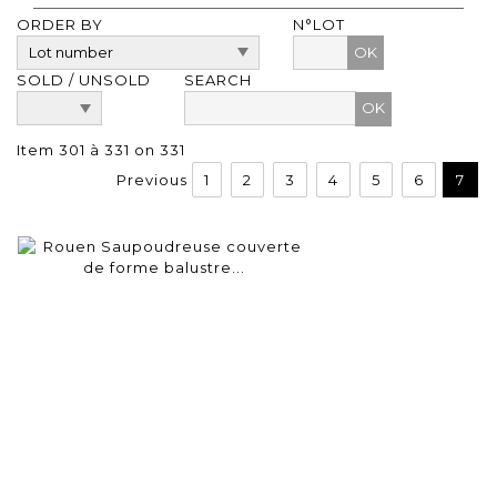
ORDER BY
N°LOT
OK
SOLD / UNSOLD
SEARCH
Item 301 à 331 on 331
Previous
1
2
3
4
5
6
7