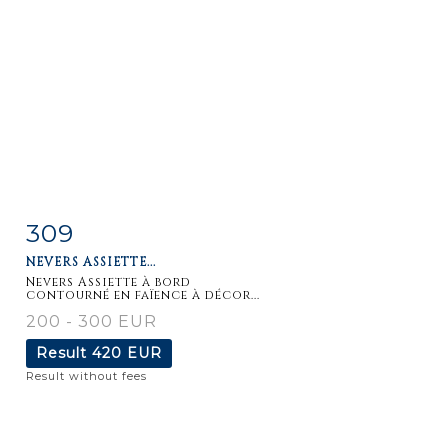
309
Item detail
Zoom
NEVERS ASSIETTE...
Nevers Assiette à bord
contourné en faïence à décor...
200 - 300 EUR
Result
420 EUR
Result without fees