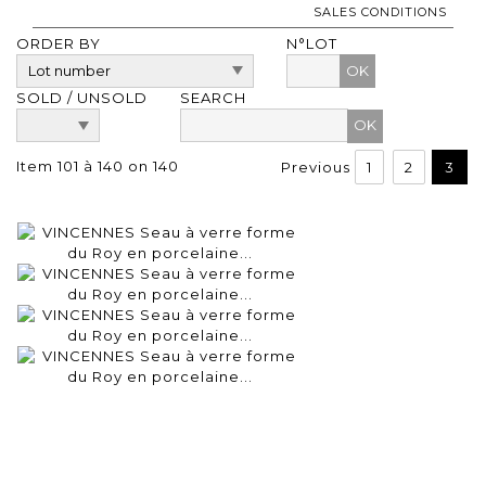
SALES CONDITIONS
ORDER BY
N°LOT
OK
SOLD / UNSOLD
SEARCH
Item 101 à 140 on 140
Previous
1
2
3