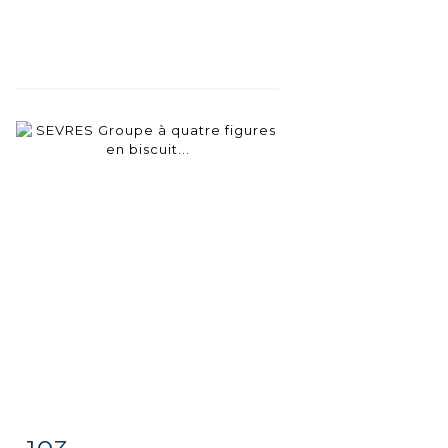
Item detail
Zoom