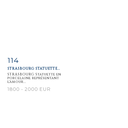
114
Item detail
Zoom
STRASBOURG STATUETTE...
STRASBOURG Statuette en
porcelaine représentant
l'amour...
1800 - 2000 EUR