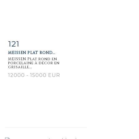
121
Item detail
Zoom
MEISSEN PLAT ROND...
MEISSEN Plat rond en
porcelaine à décor en
grisaille...
12000 - 15000 EUR