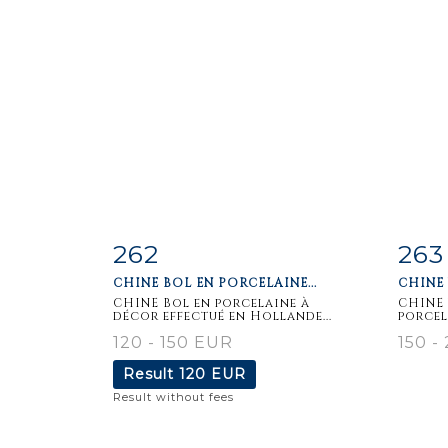
262
263
Item detail
Zoom
Ite
CHINE BOL EN PORCELAINE...
CHINE 
CHINE Bol en porcelaine à
CHINE 
décor effectué en Hollande...
porcel
120 - 150 EUR
150 -
Result
120 EUR
Result without fees