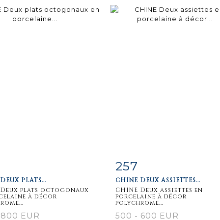
257
m detail
Zoom
Item detail
Zoo
DEUX PLATS...
CHINE DEUX ASSIETTES...
 Deux plats octogonaux
CHINE Deux assiettes en
celaine à décor
porcelaine à décor
rome...
polychrome...
- 800 EUR
500 - 600 EUR