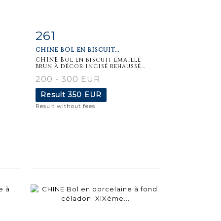
261
m
Item detail
Zoom
CHINE BOL EN BISCUIT...
CHINE Bol en biscuit émaillé
brun à décor incisé rehaussé...
200 - 300 EUR
Result
350 EUR
Result without fees