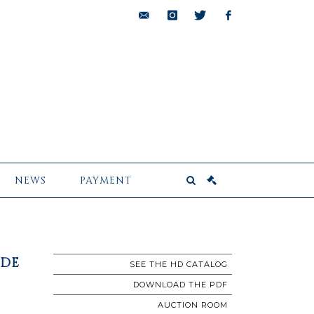
bids@pescheteau-
instagram
twitter
facebook
badin.com
NEWS
PAYMENT
 DE
SEE THE HD CATALOG
DOWNLOAD THE PDF
AUCTION ROOM