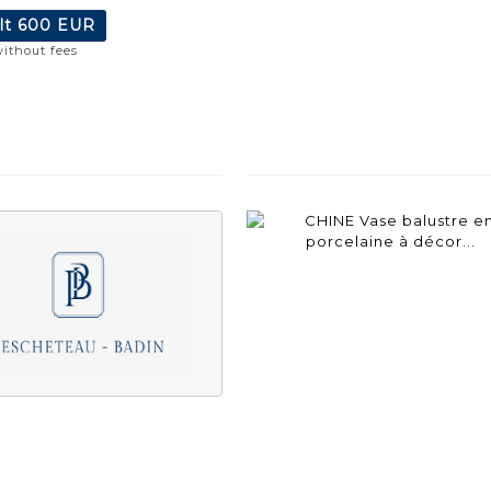
lt
600 EUR
without fees