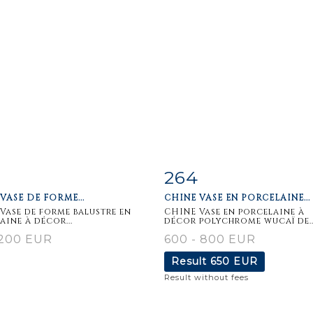
264
m detail
Zoom
Item detail
Zoo
VASE DE FORME...
CHINE VASE EN PORCELAINE...
Vase de forme balustre en
CHINE Vase en porcelaine à
aine à décor...
décor polychrome wucaï de..
 200 EUR
600 - 800 EUR
Result
650 EUR
Result without fees