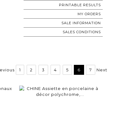
PRINTABLE RESULTS
MY ORDERS
SALE INFORMATION
SALES CONDITIONS
evious
1
2
3
4
5
6
7
Next