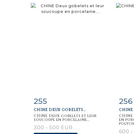
255
256
Item detail
Zoom
Ite
CHINE DEUX GOBELETS...
CHINE 
CHINE Deux gobelets et leur
CHINE
soucoupe en porcelaine...
en por
polych
300 - 500 EUR
600 