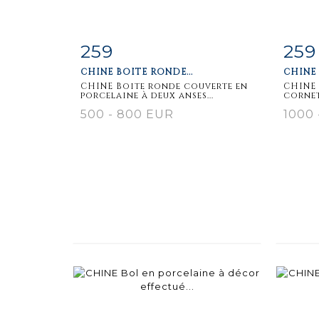
259
259 
Item detail
Zoom
Ite
CHINE BOITE RONDE...
CHINE -
CHINE Boite ronde couverte en
CHINE 
porcelaine à deux anses...
cornet
500 - 800 EUR
1000 