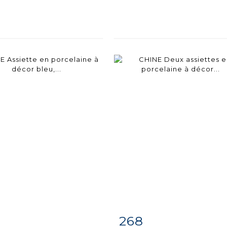
268
m detail
Zoom
Item detail
Zoo