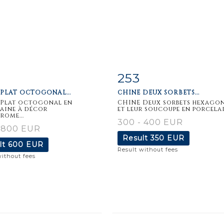
253
m detail
Zoom
Item detail
Zoo
 PLAT OCTOGONAL...
CHINE DEUX SORBETS...
 Plat octogonal en
CHINE Deux sorbets hexago
aine à décor
et leur soucoupe en porcelain
rome...
300 - 400 EUR
- 800 EUR
Result
350 EUR
lt
600 EUR
Result without fees
without fees