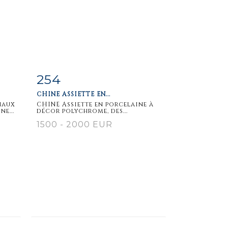
254
m
Item detail
Zoom
CHINE ASSIETTE EN...
naux
CHINE Assiette en porcelaine à
e...
décor polychrome, des...
1500 - 2000 EUR