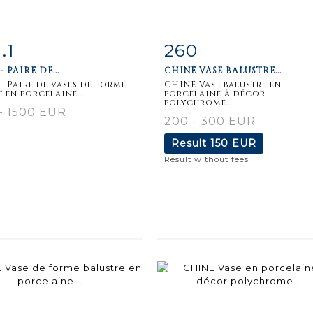
.1
260
m detail
Zoom
Item detail
Zoo
 PAIRE DE...
CHINE VASE BALUSTRE...
- Paire de vases de forme
CHINE Vase balustre en
 en porcelaine...
porcelaine à décor
polychrome...
- 1500 EUR
200 - 300 EUR
Result
150 EUR
Result without fees