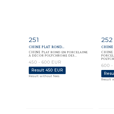
251
252
Item detail
Zoom
Ite
CHINE PLAT ROND...
CHINE
CHINE Plat rond en porcelaine
CHINE
à décor polychrome des...
porcel
polych
450 - 600 EUR
600 
Result
450 EUR
Resu
Result without fees
Result 