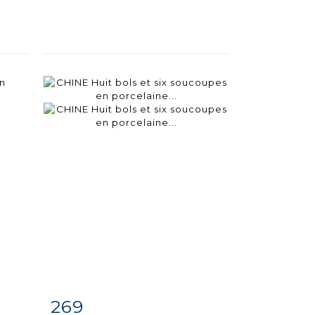
269
m
Item detail
Zoom