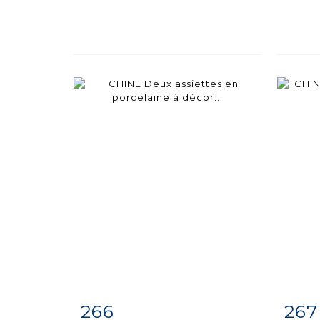
266
267
Item detail
Zoom
Ite