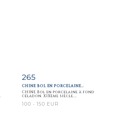
265
m
Item detail
Zoom
CHINE BOL EN PORCELAINE...
CHINE Bol en porcelaine à fond
.
céladon. XIXème siècle....
100 - 150 EUR