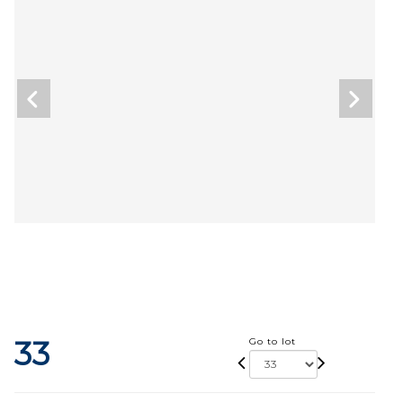
33
Go to lot