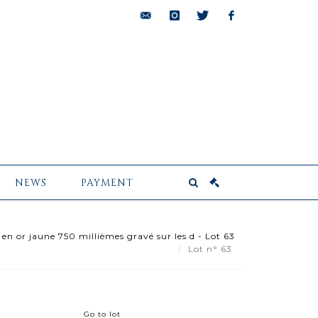
bids@pescheteau-
instagram
twitter
facebook
badin.com
NEWS
PAYMENT
en or jaune 750 millièmes gravé sur les d - Lot 63
Lot n° 63
Go to lot