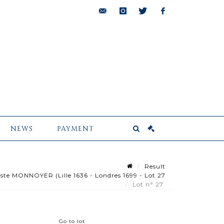
bids@pescheteau-
instagram
twitter
facebook
badin.com
NEWS
PAYMENT
Result
ste MONNOYER (Lille 1636 - Londres 1699 - Lot 27
Lot n° 27
Go to lot