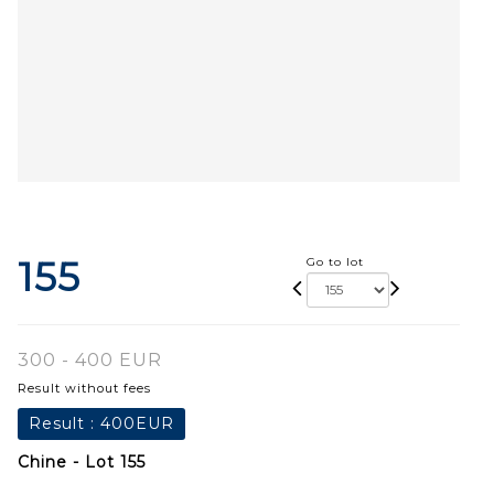
155
Go to lot
300 - 400 EUR
Result without fees
Result :
400EUR
Chine - Lot 155